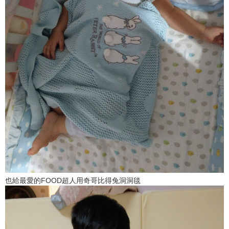
也給最愛的FOOD超人用奇哥比得兔洞洞毯