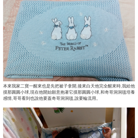
本來我家二寶一醒來也是先把被子拿開,後來白天他完全醒來時,我給他
摸那圓圓小球,現在他開始願意抱著它摸那圓圓小球,和奇哥洞洞毯培養
感情,哥哥看到也說他要蓋奇哥洞洞毯,說要輪流用。