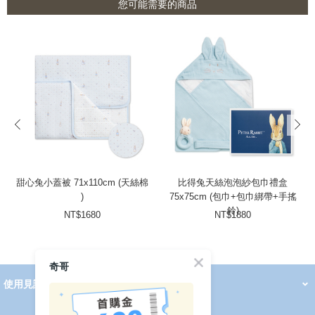
您可能需要的商品
prev
next
甜心兔小蓋被 71x110cm (天絲棉
比得兔天絲泡泡紗包巾禮盒
)
75x75cm (包巾+包巾綁帶+手搖
鈴)
NT$1680
NT$1880
奇哥
使用見證
線上DM
哺育用品
清潔護理
服飾推薦
被毯紡品
推車汽座
我要分享
2026 PADDINGTON 春夏服飾
2026 Peter Rabbit 春夏服飾
2026 CHIC BASICS春夏服飾
2026 Chic“a”Bon 派對禮服系列
2026 Chic“a”Bon 春夏服飾
媽咪購物指南