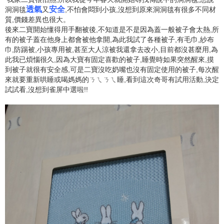
透氣
安全
洞洞毯
又
,不怕會悶到小孩,沒想到原來洞洞毯有很多不同材
質,價錢差異也很大。
後來二寶開始懂得用手翻被後,不知道是不是因為蓋一般被子會太熱,所
有的被子蓋在他身上都會被他拿開,為此我試了各種被子,有毛巾,紗布
巾,防踢被,小孩專用被,甚至大人涼被我還拿去改小,目前都沒甚麼用,為
此我已煩惱很久,因為大寶有固定喜歡的被子,睡覺時如果突然醒來,摸
到被子就很有安全感,可是二寶沒吃奶嘴也沒有固定使用的被子,每次醒
來就要重新哄睡或喝媽媽的ㄋㄟㄋㄟ睡,看到這次奇哥有試用活動,決定
試試看,沒想到雀屏中選啦!!