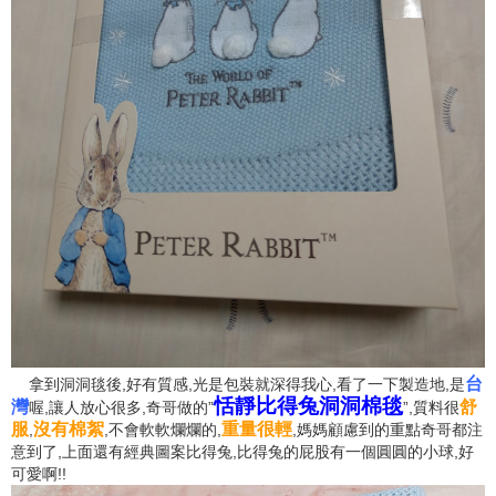
台
拿到洞洞毯後,好有質感,光是包裝就深得我心,看了一下製造地,是
恬靜比得兔洞洞棉毯
灣
舒
喔,讓人放心很多,奇哥做的”
”,質料很
服
沒有棉絮
重量很輕
,
,不會軟軟爛爛的,
,媽媽顧慮到的重點奇哥都注
意到了,上面還有經典圖案比得兔,比得兔的屁股有一個圓圓的小球,好
可愛啊!!