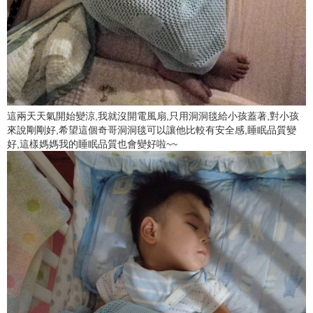
這兩天天氣開始變涼,我就沒開電風扇,只用洞洞毯給小孩蓋著,對小孩
來說剛剛好,希望這個奇哥洞洞毯可以讓他比較有安全感,睡眠品質變
好,這樣媽媽我的睡眠品質也會變好啦~~