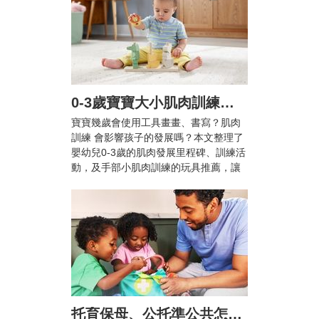
0-3歲寶寶大小肌肉訓練怎麼做？爸媽必知的肌肉發展里程碑與10+款推薦玩具
寶寶幾歲會使用工具畫畫、書寫？肌肉
訓練 會影響孩子的發展嗎？本文整理了
嬰幼兒0-3歲的肌肉發展里程碑、訓練活
動，及手部小肌肉訓練的玩具推薦，讓
兒童在輕鬆愉快的活動中提升手眼協調
能力與專注力！
托育保母、公托準公共怎麼選？雙薪家庭托育攻略與親子陪伴指南