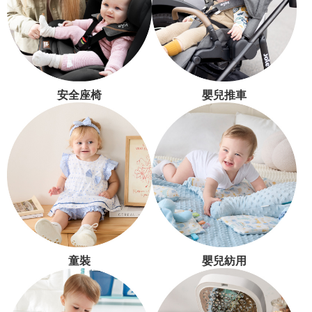
安全座椅
嬰兒推車
童裝
嬰兒紡用