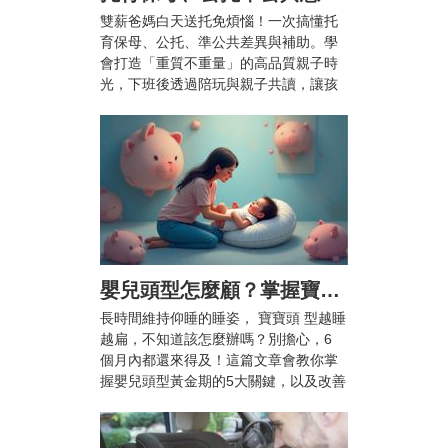
雙薪爸媽白天送托免煩惱！一次搞懂托
育保母、公托、準公共差異與補助。學
會打造「重質不重量」的高品質親子時
光，下班後透過陪玩與親子共讀，讓孩
子快樂成長、爸媽也能安心兼顧工作與
育兒。
嬰兒頭型怎麼顧？掌握寶寶頭型黃金期5大關鍵，顧好漂亮頭型不扁頭！
長時間維持仰睡的睡姿， 寶寶頭 型越睡
越扁，不知道該怎麼辦嗎？別擔心，6
個月內都還來得及！這篇文章會教你掌
握嬰兒頭型黃金期的5大關鍵，以及改善
扁頭的枕頭推薦，幫助 寶寶 睡出自然渾
圓的漂亮頭型。