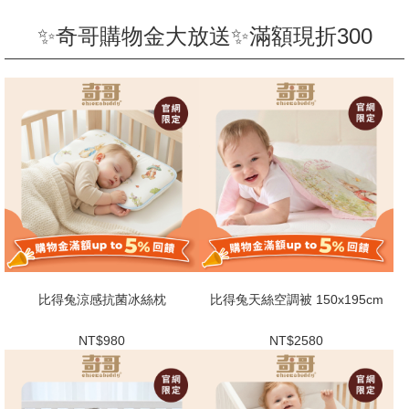
✨奇哥購物金大放送✨滿額現折300
比得兔涼感抗菌冰絲枕
比得兔天絲空調被 150x195cm
NT$980
NT$2580