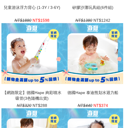
兒童游泳浮力背心 (1-3Y / 3-6Y)
矽膠沙灘玩具組(6件組)
NT$1880
NT$1598
NT$1380
NT$1242
【網路限定】德國Hape 絢彩噴水
德國Hape 泰迪熊划水迴力船
吸管(3色隨機出貨)
NT$320
NT$288
NT$440
NT$374