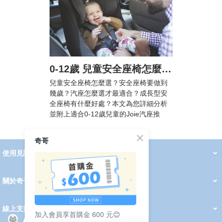
0-12歲 兒童安全座椅怎麼選? 汽車安全座椅法規懶人包，附Joie汽座挑選攻略
兒童安全座椅怎麼選？安全座椅要做到
幾歲？汽座怎麼選才最適合？成長型安
全座椅有什麼好處？本文為您詳細分析
並附上適合0-12歲兒童的Joie汽座推
薦！
奇哥
使用見證
線上DM
哺育用品
清潔護理
服飾推薦
被毯紡品
推車汽座
我要分享
2026 PADDINGTON 春夏服飾
2026 Peter Rabbit 春夏服飾
2026 CHIC BASICS春夏服飾
2026 Chic“a”Bon 派對禮服系列
2026 Chic“a”Bon 春夏服飾
媽咪購物指南
關於奇哥
會員中心
最新消息
奇哥的故事
品牌經歷
門市據點
育兒資訊站
會員權益說明
我的帳戶
訂單查詢
紅利點數
修改會員資料
活動報名
線上支援
加入會員享首購金 600 元😊