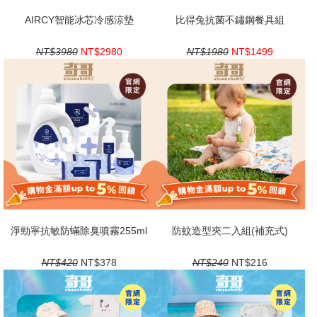
AIRCY智能冰芯冷感涼墊
比得兔抗菌不鏽鋼餐具組
NT$3980
NT$2980
NT$1980
NT$1499
淨勁寧抗敏防蟎除臭噴霧255ml
防蚊造型夾二入組(補充式)
NT$420
NT$378
NT$240
NT$216