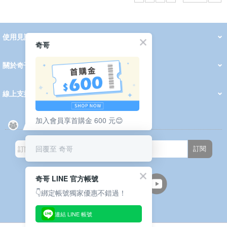
使用見證
線上DM
奇哥
哺育用品
清潔護理
服飾推薦
被毯紡品
推車汽座
我要分享
2026 PADDINGTON 春夏服飾
2026 Peter Rabbit 春夏服飾
2026 CHIC BASICS春夏服飾
2026 Chic“a”Bon 派對禮服系列
2026 Chic“a”Bon 春夏服飾
媽咪購物指南
關於奇哥
會員中心
最新消息
奇哥的故事
品牌經歷
門市據點
育兒資訊站
會員權益說明
我的帳戶
訂單查詢
紅利點數
修改會員資料
活動報名
線上支援
購買說明
常見問題
隱私權聲明
保固卡登錄
保固查詢
訂閱電子報
加入會員享首購金 600 元😊
回覆至 奇哥
訂閱
奇哥 LINE 官方帳號
👇綁定帳號獨家優惠不錯過！
連結 LINE 帳號
週一至週五(上班日)
9:30~12:00 13:00~17:00
●中午12:00-13:00休息●