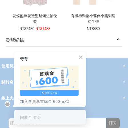
花蝶熊碎花造型翻領短袖兔
有機棉動物小夥伴小熊刺繡
裝
初生褲
NT$2480
NT$1488
NT$880
瀏覽紀錄
prev
next
奇哥
使用見證
線上DM
哺育用品
清潔護理
服飾推薦
被毯紡品
推車汽座
我要分享
2026 PADDINGTON 春夏服飾
2026 Peter Rabbit 春夏服飾
2026 CHIC BASICS春夏服飾
2026 Chic“a”Bon 派對禮服系列
2026 Chic“a”Bon 春夏服飾
媽咪購物指南
關於奇哥
會員中心
最新消息
奇哥的故事
品牌經歷
門市據點
育兒資訊站
會員權益說明
我的帳戶
訂單查詢
紅利點數
修改會員資料
活動報名
線上支援
加入會員享首購金 600 元😊
購買說明
常見問題
隱私權聲明
保固卡登錄
保固查詢
訂閱電子報
回覆至 奇哥
訂閱