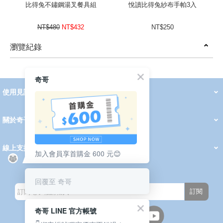
比得兔不鏽鋼湯叉餐具組
悅讀比得兔紗布手帕3入
NT$480
NT$432
NT$250
瀏覽紀錄
prev
next
奇哥
使用見證
線上DM
哺育用品
清潔護理
服飾推薦
被毯紡品
推車汽座
我要分享
2026 PADDINGTON 春夏服飾
2026 Peter Rabbit 春夏服飾
2026 CHIC BASICS春夏服飾
2026 Chic“a”Bon 派對禮服系列
2026 Chic“a”Bon 春夏服飾
媽咪購物指南
關於奇哥
會員中心
最新消息
奇哥的故事
品牌經歷
門市據點
育兒資訊站
會員權益說明
我的帳戶
訂單查詢
紅利點數
修改會員資料
活動報名
線上支援
加入會員享首購金 600 元😊
購買說明
常見問題
隱私權聲明
保固卡登錄
保固查詢
訂閱電子報
回覆至 奇哥
訂閱
奇哥 LINE 官方帳號