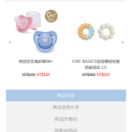
雙面材質 防水防螨
易洗快乾，輕便好攜
兩用設計 可以紀錄寶寶成長
prev
next
拇指型安撫奶嘴0M+
CHIC BASICS甜甜圈咬咬樂
固齒器組 2入
NT$160
NT$144
NT$480
NT$432
商品內容
商品使用分享
商品評價(0)
我要詢問
(0)