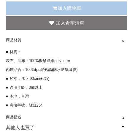
加入購物車
商品材質
■ 材質：
表布、底布：100%聚酯纖維polyester
內層貼合：100%tpu聚氨酯(防水透氣薄膜)
■ 尺寸：70 x 90cm(±3%)
■ 適用年齡：0歲以上
■ 產地：台灣
■ 商檢字號：M31234
商品描述
其他人也買了
多功能設計，可當尿布墊、被毯