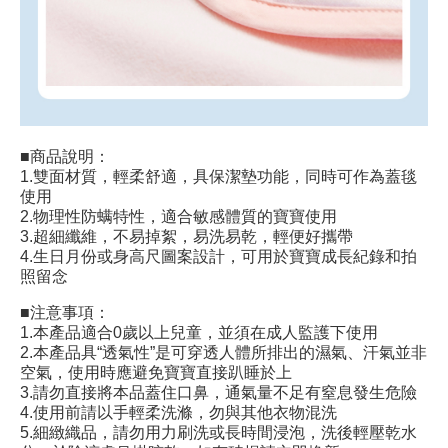
■商品說明：
1.雙面材質，輕柔舒適，具保潔墊功能，同時可作為蓋毯
使用
2.物理性防螨特性，適合敏感體質的寶寶使用
3.超細纖維，不易掉絮，易洗易乾，輕便好攜帶
4.生日月份或身高尺圖案設計，可用於寶寶成長紀錄和拍
照留念
■注意事項：
1.本產品適合0歲以上兒童，並須在成人監護下使用
2.本產品具“透氣性”是可穿透人體所排出的濕氣、汗氣並非
空氣，使用時應避免寶寶直接趴睡於上
3.請勿直接將本品蓋住口鼻，通氣量不足有窒息發生危險
4.使用前請以手輕柔洗滌，勿與其他衣物混洗
5.細緻織品，請勿用力刷洗或長時間浸泡，洗後輕壓乾水