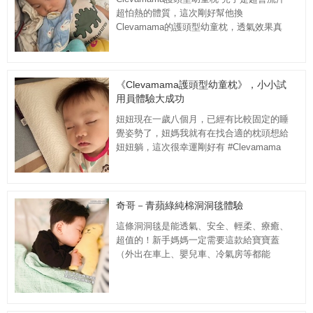
超怕熱的體質，這次剛好幫他換
Clevamama的護頭型幼童枕，透氣效果真
的很好，吸濕排汗兒子睡一整晚起床都沒流
汗!...
《Clevamama護頭型幼童枕》，小小試
用員體驗大成功
妞妞現在一歲八個月，已經有比較固定的睡
覺姿勢了，妞媽我就有在找合適的枕頭想給
妞妞躺，這次很幸運剛好有 #Clevamama
枕頭的試用機會，才知道居然有枕頭可以...
奇哥－青蘋綠純棉洞洞毯體驗
這條洞洞毯是能透氣、安全、輕柔、療癒、
超值的！新手媽媽一定需要這款給寶寶蓋
（外出在車上、嬰兒車、冷氣房等都能
蓋），重點四季都能蓋???完全是嬰兒必需
品！ ...