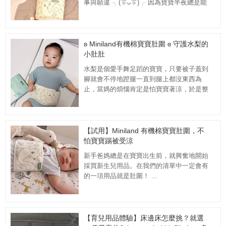
事與願違 ╮(ㆆᴗㆆ)╭ 因為寶寶半夜總是能
因為各種原因而哭鬧。這次很開心有機會...
ʚ Miniland有機棉寶寶肚圍 ɞ 守護水梨的
小肚肚
水梨是個愛手舞足蹈的寶寶，只要被子蓋到
腳就會不停地蹬腿一直到腿上都沒東西為
止，當媽的煩惱肯定是怕寶寶著涼，於是整
天無限輪迴跟水梨玩著蓋被子踢被子的遊
戲，這時肚圍...
【試用】Miniland 有機棉寶寶肚圍，不
怕寶寶踢被受涼
新手爸媽總是在寶寶出生前，就興奮地開始
採買新生兒用品。在我們的清單中一定會有
的一項用品就是肚圍！ ...
【育兒用品體驗】床邊床怎麼挑？就選