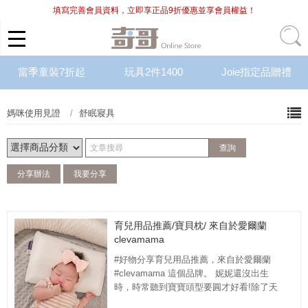
填寫完善會員資料，立即享正品9折優惠並享會員權益！
當季童裝7折起
玩具2件1400
Joie指定品贈禮
媽咪使用見證
舒眠寢具
分享辦法
我要分享
育兒用品推薦/寶貝枕/ 來自於愛爾蘭
clevamama
#好物分享育兒用品推薦，來自於愛爾蘭
#clevamama 這個品牌。 妮妮還沒出生
時，時常聽到寶寶頭型要圓才好看!除了天
生的因素也需要後天的照顧，睡到好的枕...