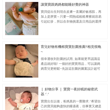
讓寶寶跟媽媽都能睡好覺的神器
寶貝從出生到現在皮膚一直屬於敏感肌，再
加上是胖寶～只要一悶熱或粗糙摩擦就容易
引起紅疹，所以在衣物挑選及日用品的選擇
上都會特別注意材質！ 尤其一到夏天都需
要一直...
育兒好物有機棉寶寶肚圍推薦!!相見恨晚
~
很幸運收到肚圍的試用, 如果能更早認識這
產品就好啦! 一個好的寶寶用品，可以讓媽
媽育兒更輕鬆~先說這肚圍的圖案設計超可
愛的啦! 而且顏色很好搭, 不是甚麼繽...
❘ 好物分享 ❘ 寶寶一夜好眠的秘密武
器.ᐟ.ᐟ
寶寶出生以後，爸媽真的一覺難求.ᐟ希望自
己的寶貝能夠盡快的睡過夜，但事實又總是