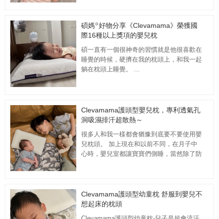
碩媽꙳好物分享《Clevamama》榮獲國
際16種以上獎項的嬰兒枕
碩一直有一個很神奇的習慣就是他很喜歡在
睡覺的時候，硬擠在我的枕頭上，和我一起
躺在枕頭上睡覺。 ...
Clevamama護頭型嬰兒枕，專利透氣孔
洞吸濕排汗超散熱～
很多人和我一樣都會猶豫到底要不要使用嬰
兒枕頭。 加上現在和以前不同，在月子中
心時，嬰兒室都讓寶寶們側睡，當然除了防
止溢奶，再來顧頭型也是很重要的!! ...
Clevamama護頭型幼童枕 舒服到嬰兒不
想起床的枕頭
Clevamama護頭型幼童枕-兒子是超會流汗