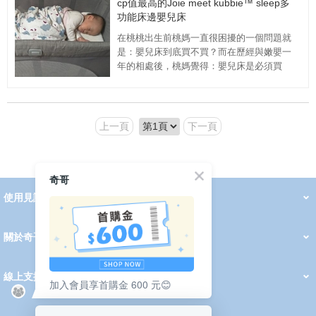
cp值最高的Joie meet kubbie™ sleep多
功能床邊嬰兒床
在桃桃出生前桃媽一直很困擾的一個問題就
是：嬰兒床到底買不買？而在歷經與嫩嬰一
年的相處後，桃媽覺得：嬰兒床是必須買
的。 為什麼這麼說呢？
上一頁
下一頁
奇哥
使用見證
線上DM
哺育用品
清潔護理
服飾推薦
被毯紡品
推車汽座
我要分享
2026 PADDINGTON 春夏服飾
2026 Peter Rabbit 春夏服飾
2026 CHIC BASICS春夏服飾
2026 Chic“a”Bon 派對禮服系列
2026 Chic“a”Bon 春夏服飾
媽咪購物指南
關於奇哥
會員中心
最新消息
奇哥的故事
品牌經歷
門市據點
育兒資訊站
會員權益說明
我的帳戶
訂單查詢
紅利點數
修改會員資料
活動報名
線上支援
加入會員享首購金 600 元😊
購買說明
常見問題
隱私權聲明
保固卡登錄
保固查詢
訂閱電子報