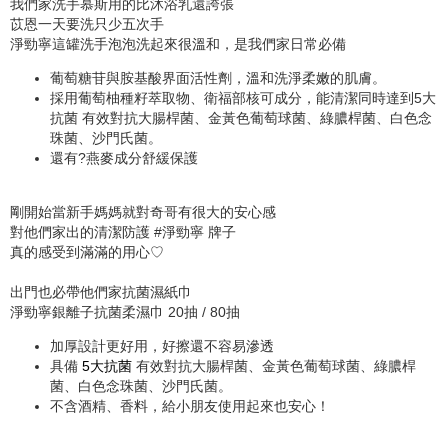
我們家洗手慕斯用的比沐浴乳還誇張
苡恩一天要洗只少五次手
淨勁寧這罐
洗手泡泡
洗起來很溫和，是我們家日常必備
葡萄糖苷與胺基酸界面活性劑，溫和洗淨柔嫩的肌膚。
採用葡萄柚種籽萃取物、衛福部核可成分，能清潔同時達到5大
抗菌 有效對抗大腸桿菌、金黃色葡萄球菌、綠膿桿菌、白色念
珠菌、沙門氏菌。
還有?燕麥成分舒緩保護
剛開始當新手媽媽就對奇哥有很大的安心感
對他們家出的清潔防護 #淨勁寧 牌子
真的感受到滿滿的用心♡
出門也必帶他們家抗菌濕紙巾
淨勁寧銀離子抗菌柔濕巾
20抽
/
80抽
加厚設計更好用，好擦還不容易滲透
具備
5大抗菌
有效對抗大腸桿菌、金黃色葡萄球菌、綠膿桿
菌、白色念珠菌、沙門氏菌。
不含酒精、香料，給小朋友使用起來也安心！