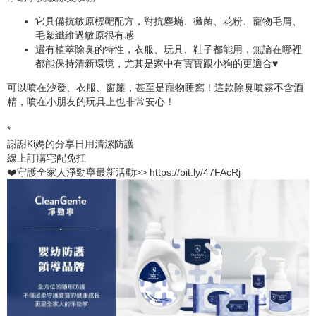
它具備抗敏原標靶配方，對抗塵蟎、黴菌、花粉、寵物毛屑、
毛絮纖維過敏原很有感
還有植萃除臭的特性，衣服、玩具、鞋子都能用，無論在哪裡
都能保持清新環境，尤其是家中有寶寶跟小狗的更適合♥
可以噴在沙發、衣服、窗簾，甚至是寵物睡窩！這款除臭噴霧不含酒
精，噴在小朋友的玩具上也非常安心！
*
謝謝Ki媽的分享日用清潔防護
線上訂購宅配免扛
❤️‍守護全家人淨勁寧最新活動>>
https://bit.ly/47FAcRj