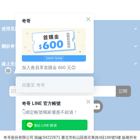
奇哥
使用見證
線上DM
哺育用品
清潔護理
服飾推薦
被毯紡品
推車汽座
我要分享
2026 PADDINGTON 春夏服飾
2026 Peter Rabbit 春夏服飾
2026 CHIC BASICS春夏服飾
2026 Chic“a”Bon 派對禮服系列
2026 Chic“a”Bon 春夏服飾
媽咪購物指南
關於奇哥
會員中心
最新消息
奇哥的故事
品牌經歷
門市據點
育兒資訊站
會員權益說明
我的帳戶
訂單查詢
紅利點數
修改會員資料
活動報名
線上支援
加入會員享首購金 600 元😊
購買說明
常見問題
隱私權聲明
保固卡登錄
保固查詢
訂閱電子報
回覆至 奇哥
訂閱
奇哥 LINE 官方帳號
👇綁定帳號獨家優惠不錯過！
連結 LINE 帳號
週一至週五(上班日)
9:30~12:00 13:00~17:00
●中午12:00-13:00休息●
奇哥股份有限公司 統編:04222671 臺北市松山區南京東路4段186號5樓 版權所有