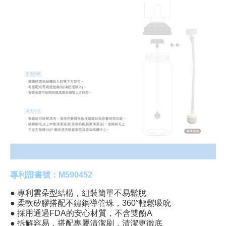
專利證書號：M590452
● 專利雲朵型結構，組裝簡單不易鬆脫
● 柔軟矽膠搭配不鏽鋼導管珠，360°輕鬆吸吮
● 採用通過FDA的安心材質，不含雙酚A
● 拆解容易，搭配專屬清潔刷，清潔更徹底