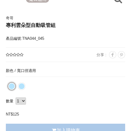
奇哥
專利雲朵型自動吸管組
產品編號:TNA044_045
分享 :
顏色 /
寬口徑適用
數量
NT$
125
加入購物車