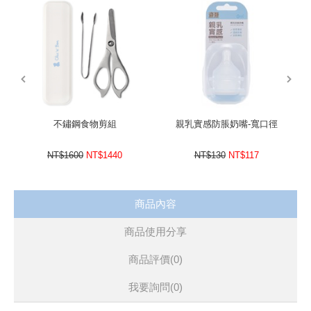
不鏽鋼導管珠360°輕鬆吸吮
搭配專屬清潔刷，清潔更徹底
prev
next
不鏽鋼食物剪組
親乳實感防脹奶嘴-寬口徑
NT$1600
NT$1440
NT$130
NT$117
商品內容
商品使用分享
商品評價(0)
我要詢問
(0)