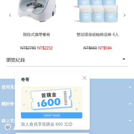
prev
next
階段式攜帶餐椅
雙頭環保紙軸棉花棒 6入
NT$2780
NT$2232
NT$660
NT$594
瀏覽紀錄
prev
next
奇哥
使用見證
線上DM
哺育用品
清潔護理
服飾推薦
被毯紡品
推車汽座
我要分享
2026 PADDINGTON 春夏服飾
2026 Peter Rabbit 春夏服飾
2026 CHIC BASICS春夏服飾
2026 Chic“a”Bon 派對禮服系列
2026 Chic“a”Bon 春夏服飾
媽咪購物指南
關於奇哥
會員中心
最新消息
奇哥的故事
品牌經歷
門市據點
育兒資訊站
會員權益說明
我的帳戶
訂單查詢
紅利點數
修改會員資料
活動報名
線上支援
加入會員享首購金 600 元😊
購買說明
常見問題
隱私權聲明
保固卡登錄
保固查詢