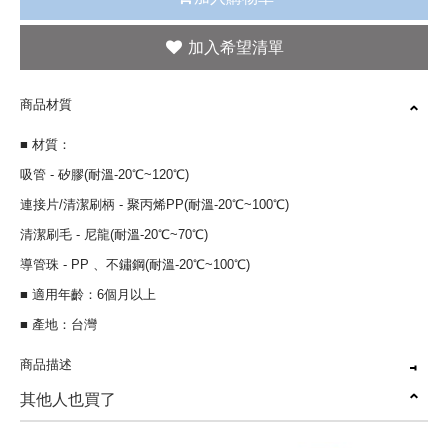
商品材質
■ 材質：
吸管 - 矽膠(耐溫-20℃~120℃)
連接片/清潔刷柄 - 聚丙烯PP(耐溫-20℃~100℃)
清潔刷毛 - 尼龍(耐溫-20℃~70℃)
導管珠 - PP 、不鏽鋼(耐溫-20℃~100℃)
■ 適用年齡：6個月以上
■ 產地：台灣
商品描述
其他人也買了
簡單拆解組裝，不易鬆脫
FDA安心材質不含雙酚A