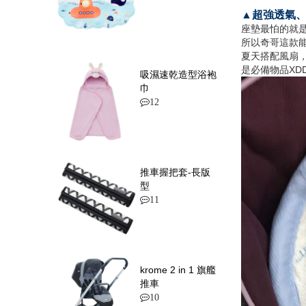
▲超強透氣
座墊最怕的就是
所以奇哥這款
夏天搭配風扇
是必備物品XDD
吸濕速乾造型浴袍
巾
12
推車握把套-長版
型
11
krome 2 in 1 旗艦
推車
10