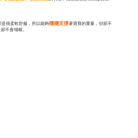
穩穩支撐
卻是很柔軟舒服，所以能夠
著寶寶的重量，但卻不
是卻不會塌喔。