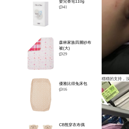
嬰兒香皂110g
41
森林家族四層紗布
被(大)
29
穩穩的支持，
優雅比得兔床包
16
CB熊穿衣布偶