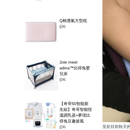
Q棉透氣方型枕
6
Joie meet
adina™比得兔嬰
兒床
6
【奇哥50智能新
生組】奇哥智能恆
溫調乳器+夢境比
得兔豆趣披風
至於目前秋天
6