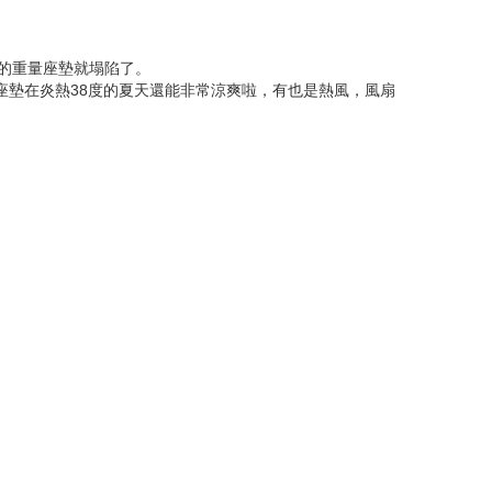
的重量座墊就塌陷了。
座墊在炎熱38度的夏天還能非常涼爽啦，有也是熱風，風扇