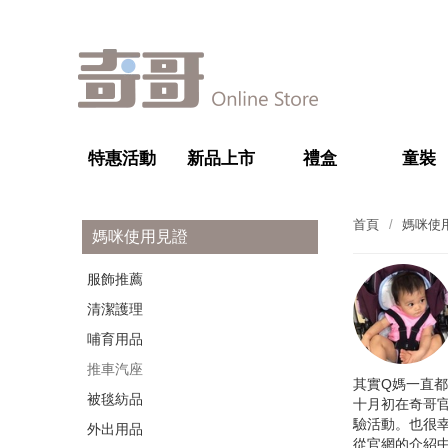
特惠活動
新品上市
禮盒
童裝
首頁
媽咪使
媽咪使用見證
服飾推薦
清潔護理
哺育用品
推車汽座
其實Q媽一直
被毯紡品
十月初在奇哥
驗活動。也很
外出用品
從官網的介紹