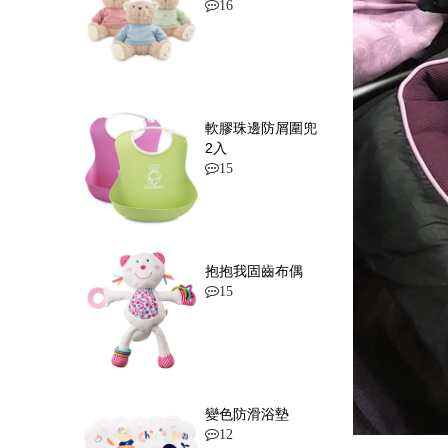
16
軟膠珠邊防屑圍兜
2入
15
抱抱我固齒布偶
15
變色防滑浴墊
12