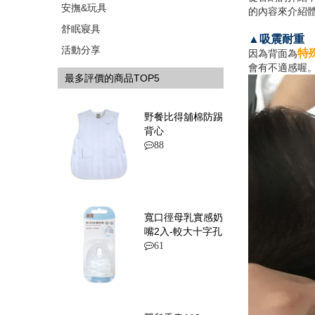
安撫&玩具
的內容來介紹
舒眠寢具
▲吸震耐重
活動分享
特
因為背面為
會有不適感喔
最多評價的商品TOP5
野餐比得舖棉防踢
背心
88
寬口徑母乳實感奶
嘴2入-較大十字孔
61