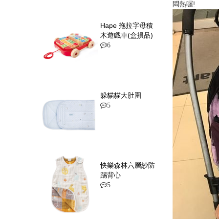
悶熱喔!
Hape 拖拉字母積
木遊戲車(盒損品)
6
躲貓貓大肚圍
5
快樂森林六層紗防
踢背心
5