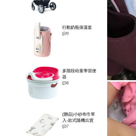
行動奶瓶保溫套
9
多階段幼童學習便
器
8
(贈品)小紗布巾單
入-款式隨機出貨
7