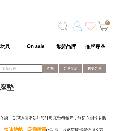
0
玩具
On sale
母嬰品牌
品牌專區
分享辦法
我要分享
座墊
介紹，發現這個座墊的設計與床墊很相同，於是立刻報名體
、快速散熱、吸震耐重
的功能，既然這樣那就依據文宣