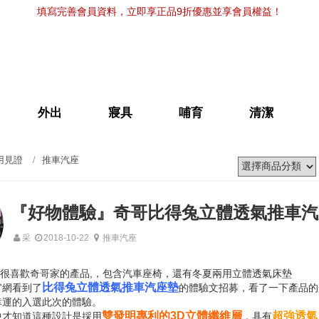
填寫完善會員資料，立即享正品9折優惠並享會員權益！
外出
寢具
哺育
清潔
用見證
推車汽座
『好物體驗』奇哥比得兔立體透氣推車汽
采
2018-10-22
推車汽座
都很喜歡奇哥家的產品,，包含汽車座椅，還有冬夏兩用立體透氣床墊
比得兔立體透氣推車汽座墊
官網看到了
的體驗文招募，看了一下產品的
幸運的入選此次的體驗。
雙發明專利的3D立體纖維層
超強透氣
中才知道這種設計是採用
，具有