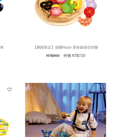
火車
【網路限定】德國Hape 美味披薩切切樂
NT$
800
特價
NT$
720