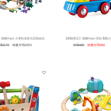
德國Hape 火車軌道夜光恐龍組合
【網路限定】德國Hape 彩虹電動
T$
3170
特價
NT$
2853
NT$
400
特價
NT$
360