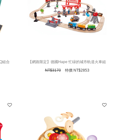
Q組合
【網路限定】德國Hape 忙碌的城市軌道火車組
NT$
3170
特價
NT$
2853