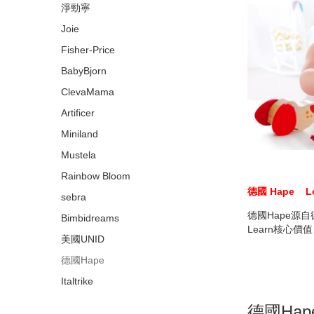
淨勁寧
Joie
Fisher-Price
BabyBjorn
ClevaMama
Artificer
Miniland
Mustela
Rainbow Bloom
德國 Hape
L
sebra
德國Hape源
Bimbidreams
Learn核心
美國UNID
德國Hape
Italtrike
德國Hap