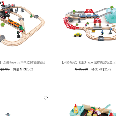
】德國Hape 火車軌道採礦運輸組
【網路限定】德國Hape 城市街景軌道火
納箱48件組)
T$
2780
特價
NT$
2502
NT$
2380
特價
NT$
2142