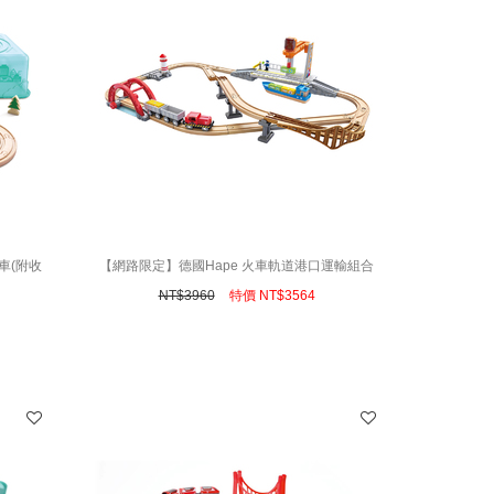
車(附收
【網路限定】德國Hape 火車軌道港口運輸組合
NT$
3960
特價
NT$
3564