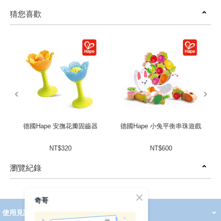
猜您喜歡
prev
next
德國Hape 安撫花瓣固齒器
德國Hape 小兔平衡串珠遊戲
NT$320
NT$600
瀏覽紀錄
prev
next
奇哥
使用見證
線上DM