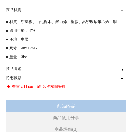
商品材質
■ 材質：密集板、山毛櫸木、聚丙烯、塑膠、高密度聚苯乙烯、鋼
■ 適用年齡：3Y+
■ 產地：中國
■ 尺寸：48x12x42
■ 重量：3kg
商品描述
特惠訊息
德國Hape官方直營
費雪 x Hape｜6折起滿額贈好禮
探索學習，感官發育
角色扮演，創意思考
商品內容
訓練肌肉及手眼協調
奇哥總代理，原廠公司貨
商品使用分享
商品評價(0)