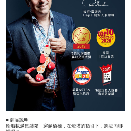
■ 商品說明：
輪船載滿集裝箱，穿越橋樑，在燈塔的指引下，將駛向哪