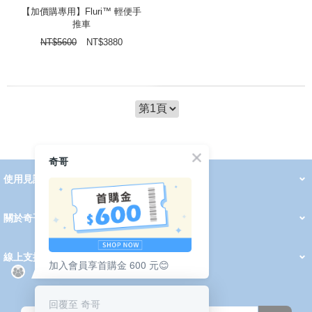
【加價購專用】Fluri™ 輕便手
推車
NT$
5600
NT$
3880
奇哥
使用見證
線上DM
哺育用品
清潔護理
服飾推薦
被毯紡品
推車汽座
我要分享
2026 PADDINGTON 春夏服飾
2026 Peter Rabbit 春夏服飾
2026 CHIC BASICS春夏服飾
2026 Chic“a”Bon 派對禮服系列
2026 Chic“a”Bon 春夏服飾
媽咪購物指南
關於奇哥
會員中心
最新消息
奇哥的故事
品牌經歷
門市據點
育兒資訊站
會員權益說明
我的帳戶
訂單查詢
紅利點數
修改會員資料
活動報名
線上支援
加入會員享首購金 600 元😊
購買說明
常見問題
隱私權聲明
保固卡登錄
保固查詢
訂閱電子報
回覆至 奇哥