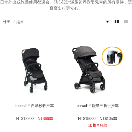
日常外出或旅遊使用都適合。貼心設計滿足爸媽對
嬰兒車
的所有期待，讓
寶寶出行更安心。
外出
推車
tourist™ 自動秒收推車
parcel™ 輕量三折手推車
NT$
12200
NT$
6600
NT$
15000
NT$
10500
送 推車杯架