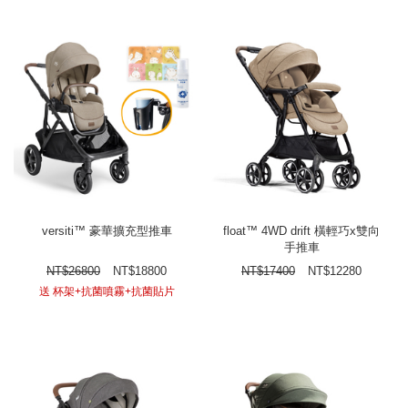
versiti™ 豪華擴充型推車
float™ 4WD drift 橫輕巧x雙向
手推車
NT$
26800
NT$
18800
NT$
17400
NT$
12280
送 杯架+抗菌噴霧+抗菌貼片