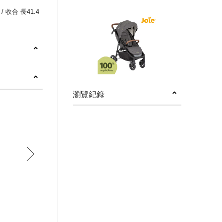
/ 收合 長41.4
瀏覽紀錄
next