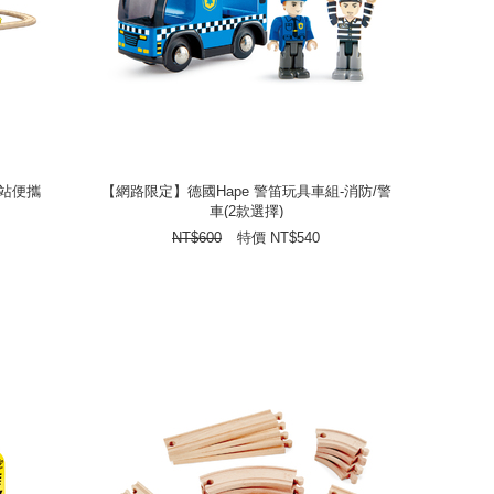
車站便攜
【網路限定】德國Hape 警笛玩具車組-消防/警
車(2款選擇)
車站便攜
【網路限定】德國Hape 警笛玩具車組-消防/警
車(2款選擇)
540
NT$
特價
600
NT$
NT$
600
特價
NT$
540
prev
next
prev