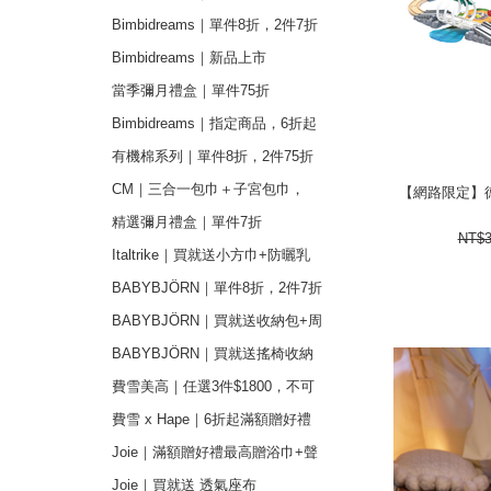
件1499元
Bimbidreams｜單件8折，2件7折
Bimbidreams｜新品上市
當季彌月禮盒｜單件75折
Bimbidreams｜指定商品，6折起
有機棉系列｜單件8折，2件75折
【網路限定】德
CM｜三合一包巾＋子宮包巾，
【網路限定】德
2853
1,799元
精選彌月禮盒｜單件7折
NT$
Italtrike｜買就送小方巾+防曬乳
BABYBJÖRN｜單件8折，2件7折
BABYBJÖRN｜買就送收納包+周
年紀念禮
BABYBJÖRN｜買就送搖椅收納
袋
費雪美高｜任選3件$1800，不可
重複品項
費雪 x Hape｜6折起滿額贈好禮
Joie｜滿額贈好禮最高贈浴巾+聲
next
光玩具
Joie｜買就送 透氣座布