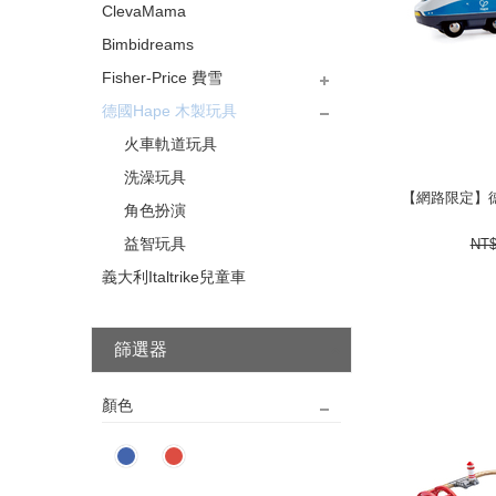
ClevaMama
Bimbidreams
Fisher-Price 費雪
德國Hape 木製玩具
▶出清限時4折
享受美夢
探索學習
啟發天賦
美高系列
LINKIMALS系列
play-lab系列
Outlet專區
LINKIMAS缺電聯萌
火車軌道玩具
【網路限定】德
洗澡玩具
【網路限定】德
角色扮演
540
益智玩具
NT
義大利Italtrike兒童車
篩選器
顏色
next