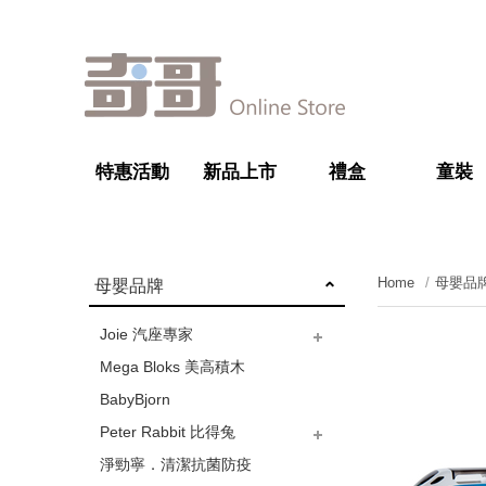
特惠活動
新品上市
禮盒
童裝
Home
母嬰品
母嬰品牌
Joie 汽座專家
Mega Bloks 美高積木
安全座椅
手推車
揹巾｜餐椅｜嬰兒床
BabyBjorn
Peter Rabbit 比得兔
淨勁寧．清潔抗菌防疫
舒眠寢具
嬰童內著
系列童裝
彌月禮盒
哺育用品
清潔護理
next