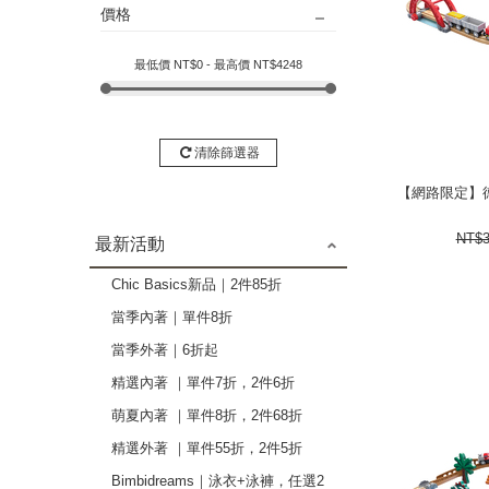
價格
最低價 NT$
0
- 最高價 NT$
4248
清除篩選器
【網路限定】德
【網路限定】德
3564
NT$
最新活動
Chic Basics新品｜2件85折
當季內著｜單件8折
當季外著｜6折起
精選內著 ｜單件7折，2件6折
萌夏內著 ｜單件8折，2件68折
精選外著 ｜單件55折，2件5折
next
Bimbidreams｜泳衣+泳褲，任選2