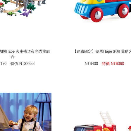
國Hape 火車軌道夜光恐龍組
【網路限定】德國Hape 彩虹電動
合
國Hape 火車軌道夜光恐龍組
【網路限定】德國Hape 彩虹電動
合
NT$
特價
3170
NT$
360
NT$
特價
400
NT$
3170
特價
NT$
2853
NT$
400
特價
NT$
360
prev
next