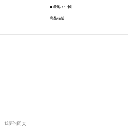
■ 產地：中國
商品描述
100%純棉，四季適用
孔洞式織法，冬暖夏涼
透氣孔洞，營造安全睡眠環境
我要詢問
(0)