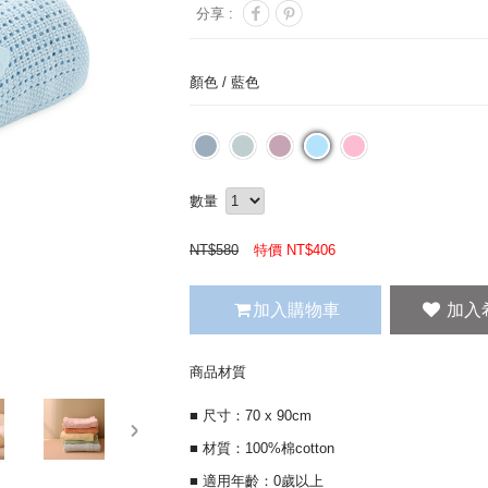
分享 :
顏色 /
藍色
數量
NT$
580
特價 NT$
406
加入購物車
商品材質
■ 尺寸：70 x 90cm
next
■ 材質：100%棉cotton
■ 適用年齡：0歲以上