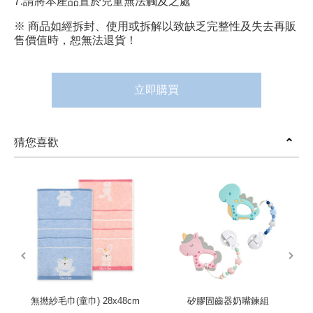
7.請將本產品置於兒童無法觸及之處
※ 商品如經拆封、使用或拆解以致缺乏完整性及失去再販
售價值時，恕無法退貨！
立即購買
猜您喜歡
prev
next
無撚紗毛巾(童巾) 28x48cm
矽膠固齒器奶嘴鍊組