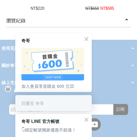
NT$220
NT$650
NT$585
瀏覽紀錄
prev
next
奇哥
使用見證
線上DM
哺育用品
清潔護理
服飾推薦
被毯紡品
推車汽座
我要分享
2026 PADDINGTON 春夏服飾
2026 Peter Rabbit 春夏服飾
2026 CHIC BASICS春夏服飾
2026 Chic“a”Bon 派對禮服系列
2026 Chic“a”Bon 春夏服飾
媽咪購物指南
關於奇哥
會員中心
最新消息
奇哥的故事
品牌經歷
門市據點
育兒資訊站
會員權益說明
我的帳戶
訂單查詢
紅利點數
修改會員資料
活動報名
線上支援
加入會員享首購金 600 元😊
購買說明
常見問題
隱私權聲明
保固卡登錄
保固查詢
訂閱電子報
回覆至 奇哥
訂閱
奇哥 LINE 官方帳號
👇綁定帳號獨家優惠不錯過！