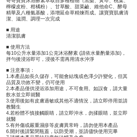
奇哥寶寶沐浴酵素萃取自多種植物（黑棗、黃岑、桃葉、
檸檬皮粉、柑橘粉）、甘草酸、甜菜鹼、維他命C、酵母
精華及八種氨基酸，添增延命草精煉而成。讓寶寶肌膚清
潔、滋潤、調理一次完成
■ 用途
清潔肌膚
■ 使用方法
每10公升水量添加1公克沐浴酵素 (請依水量酌量添加)，
拌勻後浸浴即可，浸後不需再用清水沖淨
■ 注意事項：
1.本產品如長久儲存，可能會結塊或色澤少許變化，但其
品質及功效不變，仍可使用
2.本產品僅供浸浴添加用途，不可食用。如誤食，請大量
飲水並立即就醫
3.使用後如有皮膚過敏或其他不適情況，請立即停用並請
教醫生
4.若粉體不慎接觸眼睛，請立即沖水，勿揉眼睛，並立即
就醫
5.有外傷或嚴重濕疹等皮膚異常時，請勿使用本產品
6.開封後請緊閉瓶蓋，以防受潮，並請儘快使用完畢