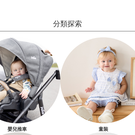
分類探索
嬰兒推車
童裝