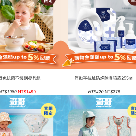
得兔抗菌不鏽鋼餐具組
淨勁寧抗敏防蟎除臭噴霧255ml
NT$1980
NT$1499
NT$420
NT$378