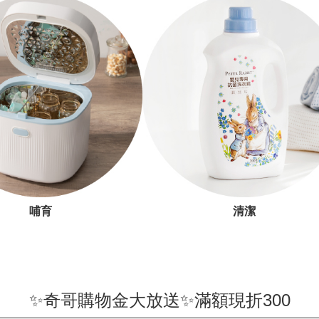
哺育
清潔
✨奇哥購物金大放送✨滿額現折300