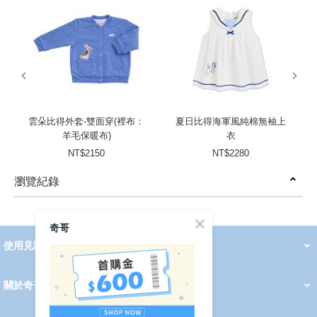
prev
next
雲朵比得外套-雙面穿(裡布：
夏日比得海軍風純棉無袖上
羊毛保暖布)
衣
NT$2150
NT$2280
瀏覽紀錄
prev
next
奇哥
使用見證
線上DM
哺育用品
清潔護理
服飾推薦
被毯紡品
推車汽座
我要分享
2026 PADDINGTON 春夏服飾
2026 Peter Rabbit 春夏服飾
2026 CHIC BASICS春夏服飾
2026 Chic“a”Bon 派對禮服系列
2026 Chic“a”Bon 春夏服飾
媽咪購物指南
關於奇哥
會員中心
最新消息
奇哥的故事
品牌經歷
門市據點
育兒資訊站
會員權益說明
我的帳戶
訂單查詢
紅利點數
修改會員資料
活動報名