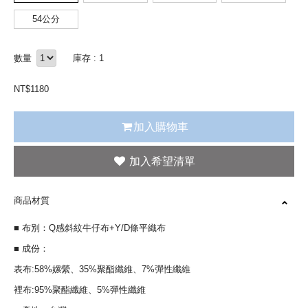
54公分
數量
庫存 : 1
NT$
1180
加入購物車
商品材質
■ 布別：Q感斜紋牛仔布+Y/D條平織布
■ 成份：
表布:58%嫘縈、35%聚酯纖維、7%彈性纖維
裡布:95%聚酯纖維、5%彈性纖維