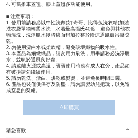
4. 可當推車蓋毯、膝上蓋毯多功能使用。
■ 注意事項：
1. 使用前請務必以中性洗劑(如:奇哥、比得兔洗衣精)加裝
洗衣袋單獨輕柔水洗，水溫最高攝氏40度，避免與其他衣
物混洗，洗淨脫水後將毯面稍加拉整於陰涼通風處吊掛晾
乾。
2. 勿使用漂白水或柔軟精，避免破壞織物的吸水性。
3. 本產品為細緻織品，請勿用力刷洗，用畢請務必洗淨脫
水，並晾於通風良好處。
4. 請遠離火源或高溫，寶寶使用時應有成人在旁，產品如
有破損請勿繼續使用。
5. 請勿乾洗、漂白、烘乾或熨燙，並避免長時間日曬。
6. 產品包裝僅供保存及防塵，請勿讓嬰幼兒把玩，以免造
成窒息的疑慮。
立即購買
猜您喜歡