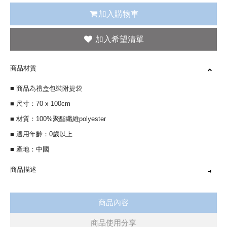
加入購物車
商品材質
■ 商品為禮盒包裝附提袋
■ 尺寸：70 x 100cm
■ 材質：100%聚酯纖維polyester
■ 適用年齡：0歲以上
■ 產地：中國
商品描述
小羊羔絨和法蘭絨，溫暖升級 精緻車工，質感加倍，蓄熱性佳 質感舒
商品內容
適蓬鬆，綿密保暖
商品使用分享