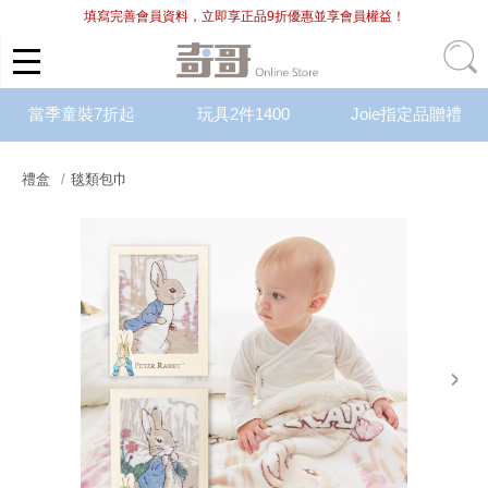
填寫完善會員資料，立即享正品9折優惠並享會員權益！
當季童裝7折起
玩具2件1400
Joie指定品贈禮
禮盒
毯類包巾
next