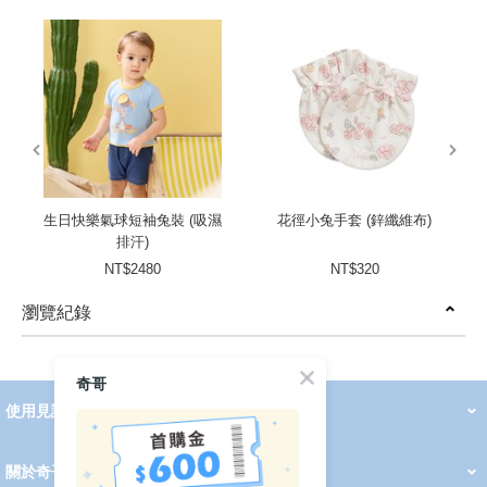
prev
next
生日快樂氣球短袖兔裝 (吸濕
花徑小兔手套 (鋅纖維布)
排汗)
NT$2480
NT$320
瀏覽紀錄
prev
next
奇哥
使用見證
線上DM
哺育用品
清潔護理
服飾推薦
被毯紡品
推車汽座
我要分享
2026 PADDINGTON 春夏服飾
2026 Peter Rabbit 春夏服飾
2026 CHIC BASICS春夏服飾
2026 Chic“a”Bon 派對禮服系列
2026 Chic“a”Bon 春夏服飾
媽咪購物指南
關於奇哥
會員中心