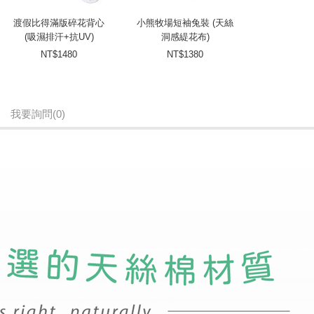
渡假比得滿版碎花背心
小熊牧場短袖兔裝 (天絲
(吸濕排汗+抗UV)
洞感緹花布)
NT$1480
NT$1380
我要詢問
(0)