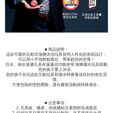
■ 商品說明：
這款可愛的互動式海獅沐浴玩具採用人性化的形狀設計，
可以用小手指輕鬆握住，帶來歡快的笑聲！
舀水、倒水過濾孔具有蓮蓬頭功能使用 海獅灑水玩具鼓勵
您的孩子愛上沐浴。
您的孩子在玩這款互動玩具和潑水時會養成良好的衛生習
慣。
方便包裝的理想禮物，適合慶祝活動或特殊場合。
■ 注意事項：
1. 凡有線、繩者，勿使纏結兒童頸部造成窒息
2. 任何玩具兒童皆不得自行拆卸，亦不得接近火源