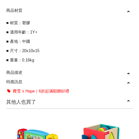
商品材質
■ 材質：塑膠
■ 適用年齡：1Y+
■ 產地：中國
■ 尺寸：20x10x15
■ 重量：0.16kg
商品描述
特惠訊息
德國Hape官方直營
費雪 x Hape｜6折起滿額贈好禮
學習浮力感知
其他人也買了
探索發展，專注力提升
精細動作發展及手眼協調
奇哥總代理，原廠公司貨