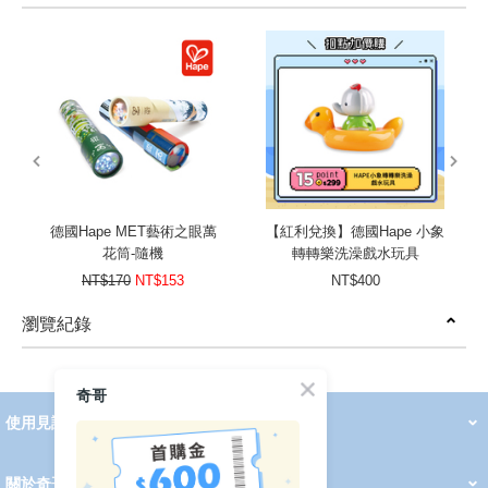
prev
next
德國Hape MET藝術之眼萬
【紅利兌換】德國Hape 小象
花筒-隨機
轉轉樂洗澡戲水玩具
NT$170
NT$153
NT$400
瀏覽紀錄
prev
next
奇哥
使用見證
線上DM
哺育用品
清潔護理
服飾推薦
被毯紡品
推車汽座
我要分享
2026 PADDINGTON 春夏服飾
2026 Peter Rabbit 春夏服飾
2026 CHIC BASICS春夏服飾
2026 Chic“a”Bon 派對禮服系列
2026 Chic“a”Bon 春夏服飾
媽咪購物指南
關於奇哥
會員中心