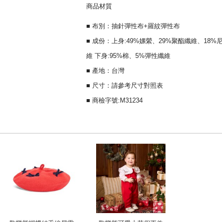
商品材質
■ 布別：抽針彈性布+羅紋彈性布
■ 成份：上身:49%嫘縈、29%聚酯纖維、18%
維 下身:95%棉、5%彈性纖維
■ 產地：台灣
■ 尺寸：請參考尺寸對照表
■ 商檢字號:M31234