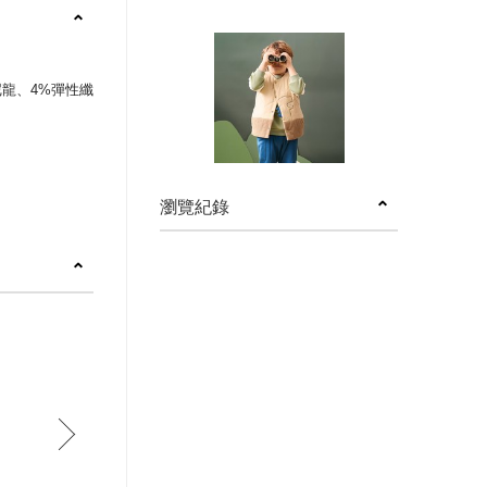
尼龍、4%彈性纖
瀏覽紀錄
next