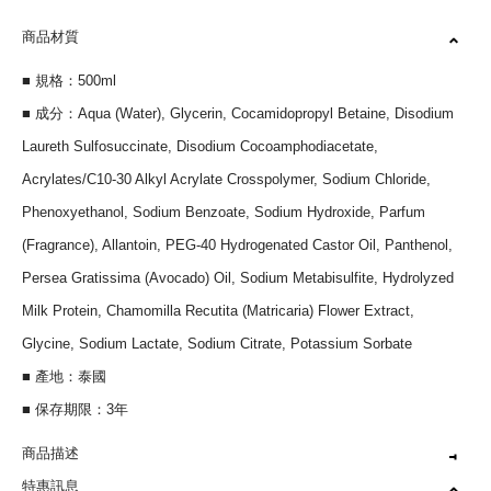
商品材質
■ 規格：500ml
■ 成分：Aqua (Water), Glycerin, Cocamidopropyl Betaine, Disodium
Laureth Sulfosuccinate, Disodium Cocoamphodiacetate,
Acrylates/C10-30 Alkyl Acrylate Crosspolymer, Sodium Chloride,
Phenoxyethanol, Sodium Benzoate, Sodium Hydroxide, Parfum
(Fragrance), Allantoin, PEG-40 Hydrogenated Castor Oil, Panthenol,
Persea Gratissima (Avocado) Oil, Sodium Metabisulfite, Hydrolyzed
Milk Protein, Chamomilla Recutita (Matricaria) Flower Extract,
Glycine, Sodium Lactate, Sodium Citrate, Potassium Sorbate
■ 產地：泰國
■ 保存期限：3年
商品描述
特惠訊息