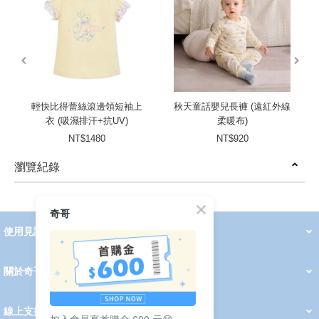
prev
next
輕快比得蕾絲滾邊領短袖上
秋天童話嬰兒長褲 (遠紅外線
衣 (吸濕排汗+抗UV)
柔暖布)
NT$1480
NT$920
瀏覽紀錄
prev
next
奇哥
使用見證
線上DM
哺育用品
清潔護理
服飾推薦
被毯紡品
推車汽座
我要分享
2026 PADDINGTON 春夏服飾
2026 Peter Rabbit 春夏服飾
2026 CHIC BASICS春夏服飾
2026 Chic“a”Bon 派對禮服系列
2026 Chic“a”Bon 春夏服飾
媽咪購物指南
關於奇哥
會員中心
最新消息
奇哥的故事
品牌經歷
門市據點
育兒資訊站
會員權益說明
我的帳戶
訂單查詢
紅利點數
修改會員資料
活動報名
線上支援