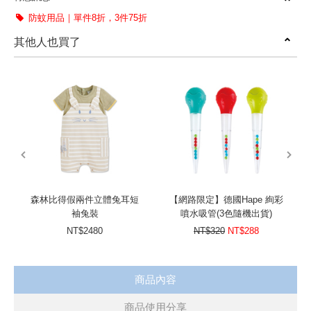
溫和清潔不刺激
防蚊用品｜單件8折，3件75折
滋潤肌膚及頭髮
其他人也買了
可泡澡洗髮沐浴
prev
next
森林比得假兩件立體兔耳短
【網路限定】德國Hape 絢彩
袖兔裝
噴水吸管(3色隨機出貨)
NT$2480
NT$320
NT$288
商品內容
商品使用分享