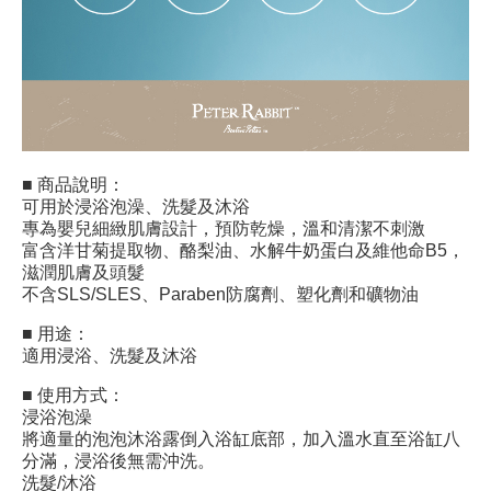
■ 商品說明：
可用於浸浴泡澡、洗髮及沐浴
專為嬰兒細緻肌膚設計，預防乾燥，溫和清潔不刺激
富含洋甘菊提取物、酪梨油、水解牛奶蛋白及維他命B5，
滋潤肌膚及頭髮
不含SLS/SLES、Paraben防腐劑、塑化劑和礦物油
■ 用途：
適用浸浴、洗髮及沐浴
■ 使用方式：
浸浴泡澡
將適量的泡泡沐浴露倒入浴缸底部，加入溫水直至浴缸八
分滿，浸浴後無需沖洗。
洗髮/沐浴