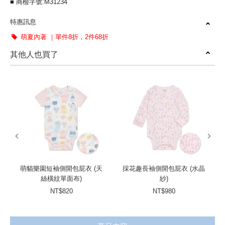
■ 商檢字號:M31234
特惠訊息
萌夏內著 ｜單件8折，2件68折
其他人也買了
prev
next
萌貓樂園短袖側開包屁衣 (天
採花趣長袖側開包屁衣 (水晶
絲橫紋單面布)
紗)
NT$820
NT$980