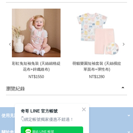
prev
next
彩虹兔短袖兔裝 (天絲細格緹
萌貓樂園短袖套裝 (天絲橫紋
花布+鋅纖維布)
單面布+彈性布)
NT$1550
NT$1280
瀏覽紀錄
prev
next
奇哥 LINE 官方帳號
使用見證
線上DM
👇綁定帳號獨家優惠不錯過！
哺育用品
清潔護理
服飾推薦
被毯紡品
推車汽座
我要分享
2026 PADDINGTON 春夏服飾
2026 Peter Rabbit 春夏服飾
2026 CHIC BASICS春夏服飾
2026 Chic“a”Bon 派對禮服系列
2026 Chic“a”Bon 春夏服飾
媽咪購物指南
連結 LINE 帳號
關於奇哥
會員中心