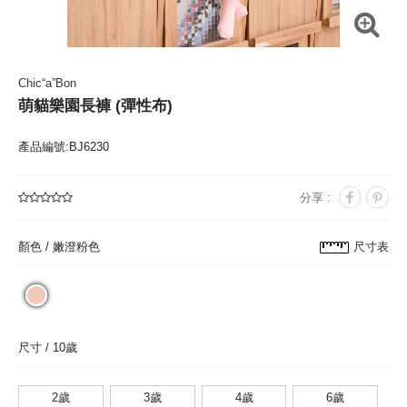
Chic“a”Bon
萌貓樂園長褲 (彈性布)
產品編號:BJ6230
分享 :
顏色 /
嫩澄粉色
尺寸表
尺寸 /
10歲
2歲
3歲
4歲
6歲