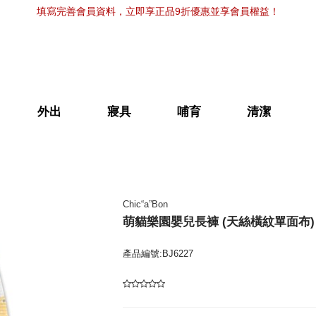
填寫完善會員資料，立即享正品9折優惠並享會員權益！
外出
寢具
哺育
清潔
Chic“a”Bon
萌貓樂園嬰兒長褲 (天絲橫紋單面布)
產品編號:BJ6227