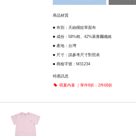
商品材質
■ 布別：天絲橫紋單面布
■ 成份：58%棉、42%萊賽爾纖維
■ 產地：台灣
■ 尺寸：請參考尺寸對照表
■ 商檢字號：M31234
特惠訊息
萌夏內著 ｜單件8折，2件68折