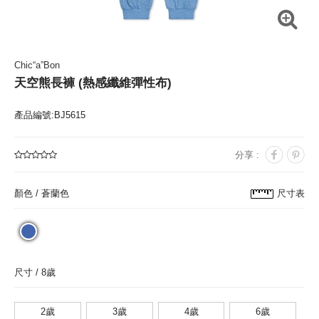
Chic“a”Bon
天空熊長褲 (熱感纖維彈性布)
產品編號:BJ5615
分享 :
顏色 /
蒼蘭色
尺寸表
尺寸 /
8歲
2歲
3歲
4歲
6歲