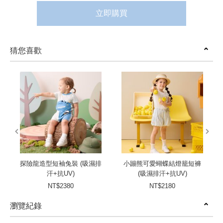
立即購買
猜您喜歡
prev
next
探險龍造型短袖兔裝 (吸濕排
小蹦熊可愛蝴蝶結燈籠短褲
汗+抗UV)
(吸濕排汗+抗UV)
NT$2380
NT$2180
瀏覽紀錄
prev
next