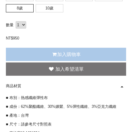
8歲
10歲
數量
NT$
950
加入購物車
商品材質
■ 布別：熱感纖維彈性布
■ 成份：62%聚酯纖維、30%嫘縈、5%彈性纖維、3%亞克力纖維
■ 產地：台灣
■ 尺寸：請參考尺寸對照表