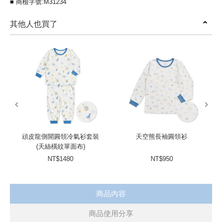
■ 商檢字號:M31234
其他人也買了
prev
next
頑皮龍側開圓領冷氣衫套裝
天空熊長袖圓領衫
(天絲橫紋單面布)
NT$1480
NT$950
商品內容
商品使用分享