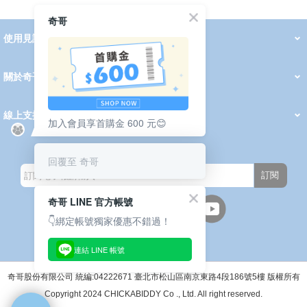
奇哥
使用見證
線上DM
哺育用品
清潔護理
服飾推薦
被毯紡品
推車汽座
我要分享
2026 PADDINGTON 春夏服飾
2026 Peter Rabbit 春夏服飾
2026 CHIC BASICS春夏服飾
2026 Chic“a”Bon 派對禮服系列
2026 Chic“a”Bon 春夏服飾
媽咪購物指南
關於奇哥
會員中心
最新消息
奇哥的故事
品牌經歷
門市據點
育兒資訊站
會員權益說明
我的帳戶
訂單查詢
紅利點數
修改會員資料
活動報名
線上支援
加入會員享首購金 600 元😊
購買說明
常見問題
隱私權聲明
保固卡登錄
保固查詢
訂閱電子報
回覆至 奇哥
訂閱
奇哥 LINE 官方帳號
👇綁定帳號獨家優惠不錯過！
連結 LINE 帳號
週一至週五(上班日)
9:30~12:00 13:00~17:00
●中午12:00-13:00休息●
奇哥股份有限公司 統編:04222671 臺北市松山區南京東路4段186號5樓 版權所有
Copyright 2024 CHICKABIDDY Co ., Ltd. All right reserved.