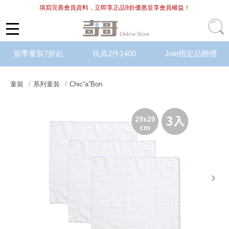
填寫完善會員資料，立即享正品9折優惠並享會員權益！
當季童裝7折起
玩具2件1400
Joie指定品贈禮
童裝
系列童裝
Chic“a”Bon
next