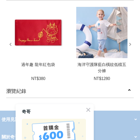
prev
next
過年趣 龍年紅包袋
海洋守護隊藍白橫紋低檔五
分褲
NT$380
NT$1280
瀏覽紀錄
prev
next
奇哥
使用見證
線上DM
哺育用品
清潔護理
服飾推薦
被毯紡品
推車汽座
我要分享
2026 PADDINGTON 春夏服飾
2026 Peter Rabbit 春夏服飾
2026 CHIC BASICS春夏服飾
2026 Chic“a”Bon 派對禮服系列
2026 Chic“a”Bon 春夏服飾
媽咪購物指南
關於奇哥
會員中心