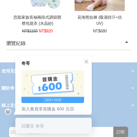
恐龍家族長袖兩段式調節開
花海熊短褲 (吸濕排汗+抗
襟包屁衣 (水晶紗)
UV)
NT$1150
NT$920
NT$680
瀏覽紀錄
prev
next
奇哥
使用見證
線上DM
哺育用品
清潔護理
服飾推薦
被毯紡品
推車汽座
我要分享
2026 PADDINGTON 春夏服飾
2026 Peter Rabbit 春夏服飾
2026 CHIC BASICS春夏服飾
2026 Chic“a”Bon 派對禮服系列
2026 Chic“a”Bon 春夏服飾
媽咪購物指南
關於奇哥
會員中心
最新消息
奇哥的故事
品牌經歷
門市據點
育兒資訊站
會員權益說明
我的帳戶
訂單查詢
紅利點數
修改會員資料
活動報名
線上支援
加入會員享首購金 600 元😊
購買說明
常見問題
隱私權聲明
保固卡登錄
保固查詢
訂閱電子報
回覆至 奇哥
訂閱