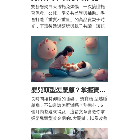
雙薪爸媽白天送托免煩惱！一次搞懂托
育保母、公托、準公共差異與補助。學
會打造「重質不重量」的高品質親子時
光，下班後透過陪玩與親子共讀，讓孩
子快樂成長、爸媽也能安心兼顧工作與
育兒。
嬰兒頭型怎麼顧？掌握寶寶頭型黃金期5大關鍵，顧好漂亮頭型不扁頭！
長時間維持仰睡的睡姿， 寶寶頭 型越睡
越扁，不知道該怎麼辦嗎？別擔心，6
個月內都還來得及！這篇文章會教你掌
握嬰兒頭型黃金期的5大關鍵，以及改善
扁頭的枕頭推薦，幫助 寶寶 睡出自然渾
圓的漂亮頭型。