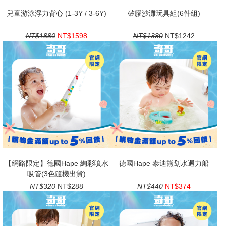
兒童游泳浮力背心 (1-3Y / 3-6Y)
矽膠沙灘玩具組(6件組)
NT$1880
NT$1598
NT$1380
NT$1242
【網路限定】德國Hape 絢彩噴水
德國Hape 泰迪熊划水迴力船
吸管(3色隨機出貨)
NT$320
NT$288
NT$440
NT$374