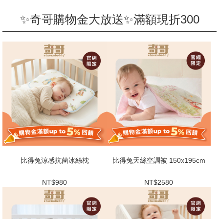
✨奇哥購物金大放送✨滿額現折300
比得兔涼感抗菌冰絲枕
比得兔天絲空調被 150x195cm
NT$980
NT$2580