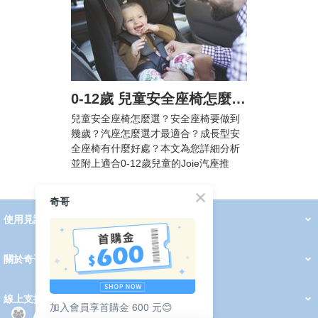
0-12歲 兒童安全座椅怎麼選? 汽車安全座椅法規懶人包，附Joie汽座挑選攻略
兒童安全座椅怎麼選？安全座椅要做到
幾歲？汽座怎麼選才最適合？成長型安
全座椅有什麼好處？本文為您詳細分析
並附上適合0-12歲兒童的Joie汽座推
薦！
奇哥
使用見證
線上DM
哺育用品
清潔護理
服飾推薦
被毯紡品
推車汽座
我要分享
2026 PADDINGTON 春夏服飾
2026 Peter Rabbit 春夏服飾
2026 CHIC BASICS春夏服飾
2026 Chic“a”Bon 派對禮服系列
2026 Chic“a”Bon 春夏服飾
媽咪購物指南
關於奇哥
會員中心
最新消息
奇哥的故事
品牌經歷
門市據點
育兒資訊站
會員權益說明
我的帳戶
訂單查詢
紅利點數
修改會員資料
活動報名
線上支援
加入會員享首購金 600 元😊