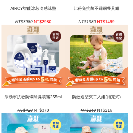
AIRCY智能冰芯冷感涼墊
比得兔抗菌不鏽鋼餐具組
NT$3980
NT$2980
NT$1980
NT$1499
淨勁寧抗敏防蟎除臭噴霧255ml
防蚊造型夾二入組(補充式)
NT$420
NT$378
NT$240
NT$216