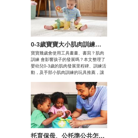
0-3歲寶寶大小肌肉訓練怎麼做？爸媽必知的肌肉發展里程碑與10+款推薦玩具
寶寶幾歲會使用工具畫畫、書寫？肌肉
訓練 會影響孩子的發展嗎？本文整理了
嬰幼兒0-3歲的肌肉發展里程碑、訓練活
動，及手部小肌肉訓練的玩具推薦，讓
兒童在輕鬆愉快的活動中提升手眼協調
能力與專注力！
托育保母、公托準公共怎麼選？雙薪家庭托育攻略與親子陪伴指南