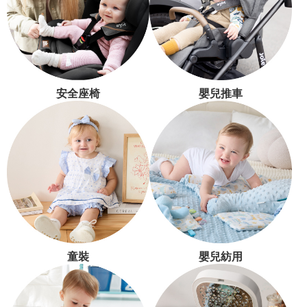
安全座椅
嬰兒推車
童裝
嬰兒紡用