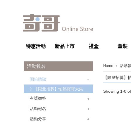
特惠活動
新品上市
禮盒
童裝
Home
活動
活動報名
【限量招募】怕
開箱體驗
》【限量招募】怕熱寶寶大集
Showing 1-0 of
合！AIRCY 涼感試睡體驗！
有獎徵答
活動報名
》【奇哥】孕媽咪來店禮報名
》【限量招募】柏靈頓熊上市午
活動分享
茶派對