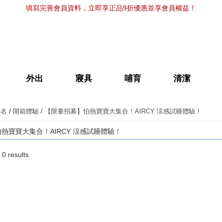
填寫完善會員資料，立即享正品9折優惠並享會員權益！
外出
寢具
哺育
清潔
/
/
報名
開箱體驗
【限量招募】怕熱寶寶大集合！AIRCY 涼感試睡體驗！
熱寶寶大集合！AIRCY 涼感試睡體驗！
 0 results