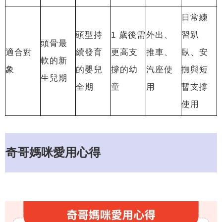
日常練
頭型持
1 歲後需
外出、
習趴
頭骨最
適合對
續發育
更高支
推車、
臥、安
軟的新
象
的嬰兒
撐的幼
汽座使
撫與短
生兒期
全期
童
用
暫支撐
使用
奇哥媽咪愛用心得