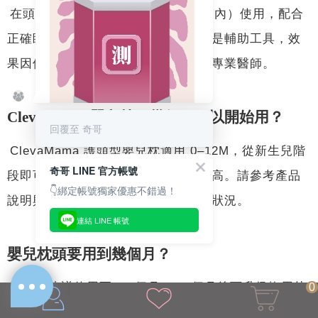
在頭骨可塑性高的黃金期（3–4 個月內）使用，配合
正確睡姿，有助於頭型發展。嬰兒枕是輔助工具，效
果因個體而異，嚴重頭型問題應諮詢專業醫師。
ClevaMama 嬰兒枕頭幾個月可以開始用？
回覆至 奇哥
測測妳/你今天的育兒超能力🧧抽
ClevaMama 護頭型嬰兒枕適用 0–12M，從新生兒階
一支籤，領取今日的小確幸與專屬
驚喜 ！
奇哥 LINE 官方帳號
段即可開始使用，此時頭骨可塑性最高。請參考產品
👇綁定帳號獨家優惠不錯過！
說明與醫師建議，確保符合寶寶個別狀況。
連結 LINE 帳號
嬰兒枕頭要用到幾個月？
嬰兒枕建議使用至 12 個月。12 個月後可升級換用幼
0
童枕，尺寸與枕高均針對幼童頭部發育調整，不需中