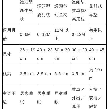
護頭型
護頭型
護頭型
護頭型
兒舒眠
新生兒
推車枕/
嬰兒枕
幼童枕
靠墊
枕
萬用枕
適用月
12M 以
初生以
0–6M
0–12M
0–12M
齡
上
上
26 × 19
40 × 23
50 × 30
30 × 20
40 × 45
尺寸
cm
cm
cm
cm
cm
約 10 c
枕高
3.5 cm
3.5 cm
5.5 cm
3.5 cm
m
推車／
支撐／
主要用
居家睡
居家睡
居家睡
外出／
安撫／
途
眠
眠
眠
萬用
餵奶