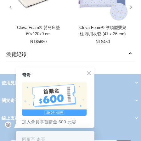
prev
next
Cleva Foam® 嬰兒床墊
Cleva Foam® 護頭型嬰兒
60x120x9 cm
枕-專用枕套 (41 x 26 cm)
NT$5680
NT$450
瀏覽紀錄
prev
next
奇哥
使用見證
線上DM
哺育用品
清潔護理
服飾推薦
被毯紡品
推車汽座
我要分享
2026 PADDINGTON 春夏服飾
2026 Peter Rabbit 春夏服飾
2026 CHIC BASICS春夏服飾
2026 Chic“a”Bon 派對禮服系列
2026 Chic“a”Bon 春夏服飾
媽咪購物指南
關於奇哥
會員中心
最新消息
奇哥的故事
品牌經歷
門市據點
育兒資訊站
會員權益說明
我的帳戶
訂單查詢
紅利點數
修改會員資料
活動報名
線上支援
加入會員享首購金 600 元😊
購買說明
常見問題
隱私權聲明
保固卡登錄
保固查詢
訂閱電子報
回覆至 奇哥