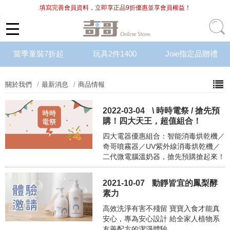
填寫完善會員資料，立即享正品9折優惠並享會員權益！
當季童裝7折起
玩具2件1400
Joie指定品贈禮
關於我們
最新消息
商品情報
2022-03-04
\ 時時電祭 / 搶先預
購！四大天王，超值組合！
四大電器優惠組合：智能消毒烘乾機／
奇哥噴霧器／UV紫外線消毒烘乾機／
二代微電腦溫奶器，搶先預購搶起來！
2021-10-07
動靜皆宜的鳳梨酵
素力
高效洗淨有害不殘留 寶寶入食才能真
安心，專為安心設計 給全家人植物系
友善配方的潔淨體驗