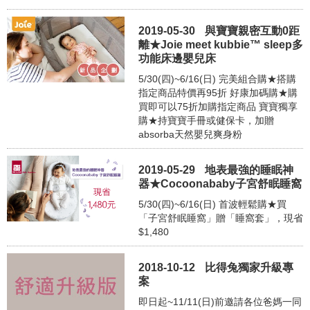
2019-05-30
與寶寶親密互動0距
離★Joie meet kubbie™ sleep多
功能床邊嬰兒床
5/30(四)~6/16(日) 完美組合購★搭購
指定商品特價再95折 好康加碼購★購
買即可以75折加購指定商品 寶寶獨享
購★持寶寶手冊或健保卡，加贈
absorba天然嬰兒爽身粉
2019-05-29
地表最強的睡眠神
器★Cocoonababy子宮舒眠睡窩
5/30(四)~6/16(日) 首波輕鬆購★買
「子宮舒眠睡窩」贈「睡窩套」，現省
$1,480
2018-10-12
比得兔獨家升級專
案
即日起~11/11(日)前邀請各位爸媽一同