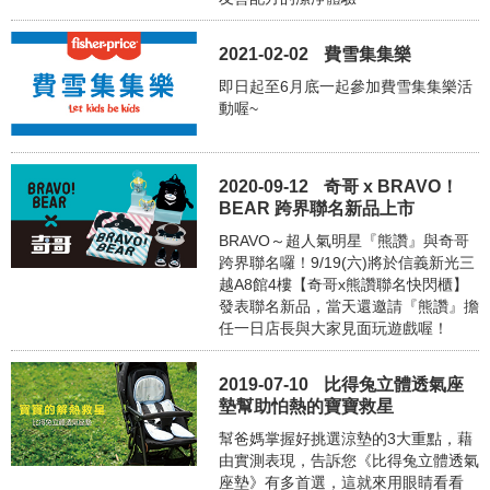
2021-02-02
費雪集集樂
即日起至6月底一起參加費雪集集樂活
動喔~
2020-09-12
奇哥 x BRAVO！
BEAR 跨界聯名新品上市
BRAVO～超人氣明星『熊讚』與奇哥
跨界聯名囉！9/19(六)將於信義新光三
越A8館4樓【奇哥x熊讚聯名快閃櫃】
發表聯名新品，當天還邀請『熊讚』擔
任一日店長與大家見面玩遊戲喔！
2019-07-10
比得兔立體透氣座
墊幫助怕熱的寶寶救星
幫爸媽掌握好挑選涼墊的3大重點，藉
由實測表現，告訴您《比得兔立體透氣
座墊》有多首選，這就來用眼睛看看