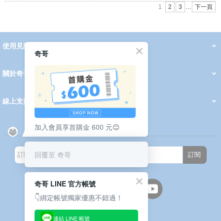
...
1
2
3
下一頁
使用見證
線上DM
奇哥
哺育用品
清潔護理
服飾推薦
被毯紡品
推車汽座
我要分享
2026 PADDINGTON 春夏服飾
2026 Peter Rabbit 春夏服飾
2026 CHIC BASICS春夏服飾
2026 Chic“a”Bon 派對禮服系列
2026 Chic“a”Bon 春夏服飾
媽咪購物指南
關於奇哥
會員中心
最新消息
奇哥的故事
品牌經歷
門市據點
育兒資訊站
會員權益說明
我的帳戶
訂單查詢
紅利點數
修改會員資料
活動報名
線上支援
購買說明
常見問題
隱私權聲明
保固卡登錄
保固查詢
訂閱電子報
加入會員享首購金 600 元😊
回覆至 奇哥
訂閱
奇哥 LINE 官方帳號
👇綁定帳號獨家優惠不錯過！
連結 LINE 帳號