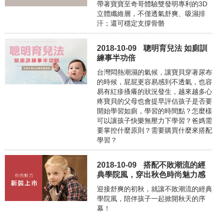
帶著寶寶至奇哥體驗雙發明專利的3D
立體纖維層，不僅透氣舒爽、吸濕排
汗；還可穩定支撐骨骼
2018-10-09
聰明育兒法 如廁訓
練事半功倍
台灣悶熱潮濕的氣候，讓寶貝穿著尿布
的時候，屁屁更容易感到不透氣，也容
易有紅疹搔癢的狀況發生，越來越多心
疼寶貝的父母也會提早評估孩子是否要
開始學習如廁，學習的時間點？怎麼樣
可以讓孩子快樂無壓力下學習？爸媽需
要掌控什麼原則？需要購買什麼來搭配
學習？
2018-10-09
搭配不敗潮流的經
典學院風，穿出秋色時尚魅力感
迎接舒爽的初秋，就讓不敗潮流的經典
學院風，陪伴孩子一起掀開秋天的序
幕！