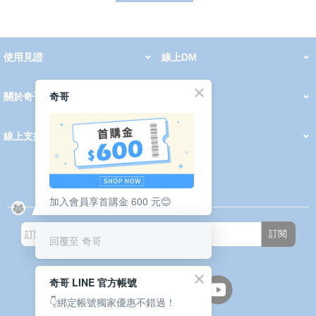
使用見證
線上DM
哺育用品
清潔護理
服飾推薦
被毯紡品
推車汽座
我要分享
2026 PADDINGTON 春夏服飾
2026 Peter Rabbit 春夏服飾
2026 CHIC BASICS春夏服飾
2026 Chic“a”Bon 派對禮服系列
2026 Chic“a”Bon 春夏服飾
媽咪購物指南
奇哥
關於奇哥
會員中心
最新消息
奇哥的故事
品牌經歷
門市據點
育兒資訊站
會員權益說明
我的帳戶
訂單查詢
紅利點數
修改會員資料
活動報名
線上支援
購買說明
常見問題
隱私權聲明
保固卡登錄
保固查詢
訂閱電子報
加入會員享首購金 600 元😊
訂閱
回覆至 奇哥
奇哥 LINE 官方帳號
👇綁定帳號獨家優惠不錯過！