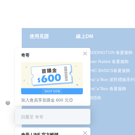
使用見證
線上DM
哺育用品
2026 PADDINGTON 春夏服飾
奇哥
清潔護理
2026 Peter Rabbit 春夏服飾
服飾推薦
2026 CHIC BASICS春夏服飾
被毯紡品
2026 Chic“a”Bon 派對禮服系列
推車汽座
2026 Chic“a”Bon 春夏服飾
我要分享
媽咪購物指南
加入會員享首購金 600 元😊
回覆至 奇哥
奇哥 LINE 官方帳號