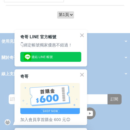
奇哥 LINE 官方帳號
使用見證
線上DM
👇綁定帳號獨家優惠不錯過！
哺育用品
清潔護理
服飾推薦
被毯紡品
推車汽座
我要分享
2026 PADDINGTON 春夏服飾
2026 Peter Rabbit 春夏服飾
2026 CHIC BASICS春夏服飾
2026 Chic“a”Bon 派對禮服系列
2026 Chic“a”Bon 春夏服飾
媽咪購物指南
連結 LINE 帳號
關於奇哥
會員中心
最新消息
奇哥的故事
品牌經歷
門市據點
育兒資訊站
會員權益說明
我的帳戶
訂單查詢
紅利點數
修改會員資料
活動報名
線上支援
奇哥
購買說明
常見問題
隱私權聲明
保固卡登錄
保固查詢
訂閱電子報
訂閱
加入會員享首購金 600 元😊