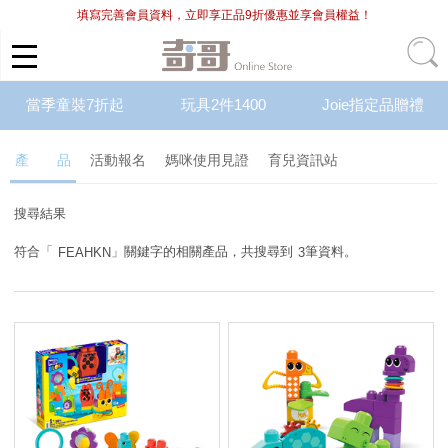
填寫完善會員資料，立即享正品9折優惠並享會員權益！
當季童裝7折起
玩具2件1400
Joie指定品贈禮
產 品
活動報名
媽咪使用見證
育兒資訊站
搜尋結果
符合「
」關鍵字的相關產品，共搜尋到
筆資料。
FEAHKN
3