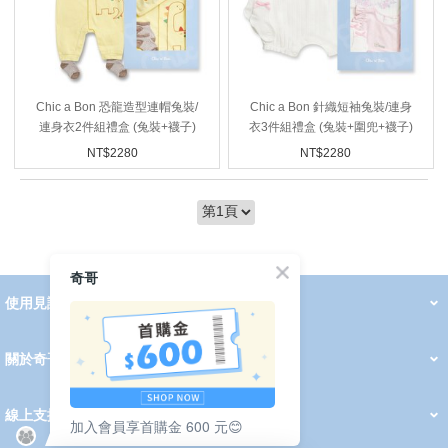
Chic a Bon 恐龍造型連帽兔裝/
Chic a Bon 針織短袖兔裝/連身
連身衣2件組禮盒 (兔裝+襪子)
衣3件組禮盒 (兔裝+圍兜+襪子)
NT$
2280
NT$
2280
奇哥
使用見證
線上DM
哺育用品
清潔護理
服飾推薦
被毯紡品
推車汽座
我要分享
2026 PADDINGTON 春夏服飾
2026 Peter Rabbit 春夏服飾
2026 CHIC BASICS春夏服飾
2026 Chic“a”Bon 派對禮服系列
2026 Chic“a”Bon 春夏服飾
媽咪購物指南
關於奇哥
會員中心
最新消息
奇哥的故事
品牌經歷
門市據點
育兒資訊站
會員權益說明
我的帳戶
訂單查詢
紅利點數
修改會員資料
活動報名
線上支援
加入會員享首購金 600 元😊
購買說明
常見問題
隱私權聲明
保固卡登錄
保固查詢