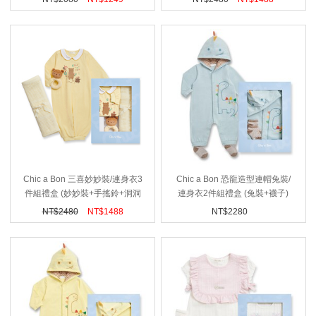
Chic a Bon 三喜妙妙裝/連身衣3
Chic a Bon 恐龍造型連帽兔裝/
件組禮盒 (妙妙裝+手搖鈴+洞洞
連身衣2件組禮盒 (兔裝+襪子)
毯 小)
NT$
2480
NT$
1488
NT$
2280