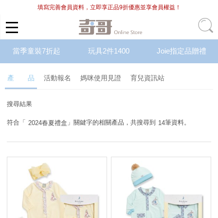
填寫完善會員資料，立即享正品9折優惠並享會員權益！
當季童裝7折起
玩具2件1400
Joie指定品贈禮
產 品
活動報名
媽咪使用見證
育兒資訊站
搜尋結果
符合「
」關鍵字的相關產品，共搜尋到
筆資料。
2024春夏禮盒
14