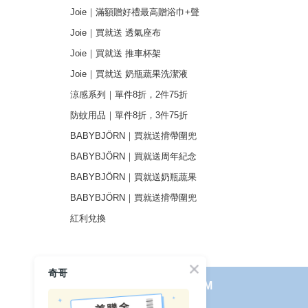
Joie｜滿額贈好禮最高贈浴巾+聲
光玩具
Joie｜買就送 透氣座布
Joie｜買就送 推車杯架
Joie｜買就送 奶瓶蔬果洗潔液
涼感系列｜單件8折，2件75折
防蚊用品｜單件8折，3件75折
BABYBJÖRN｜買就送揹帶圍兜
+周年紀念禮
BABYBJÖRN｜買就送周年紀念
禮
BABYBJÖRN｜買就送奶瓶蔬果
清潔
BABYBJÖRN｜買就送揹帶圍兜
紅利兌換
奇哥
使用見證
線上DM