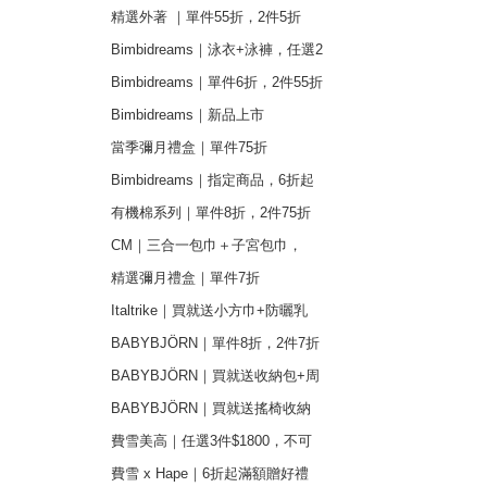
精選外著 ｜單件55折，2件5折
Bimbidreams｜泳衣+泳褲，任選2
件1499元
Bimbidreams｜單件6折，2件55折
起
Bimbidreams｜新品上市
當季彌月禮盒｜單件75折
Bimbidreams｜指定商品，6折起
有機棉系列｜單件8折，2件75折
CM｜三合一包巾＋子宮包巾，
1,799元
精選彌月禮盒｜單件7折
Italtrike｜買就送小方巾+防曬乳
BABYBJÖRN｜單件8折，2件7折
BABYBJÖRN｜買就送收納包+周
年紀念禮
BABYBJÖRN｜買就送搖椅收納
袋
費雪美高｜任選3件$1800，不可
重複品項
費雪 x Hape｜6折起滿額贈好禮