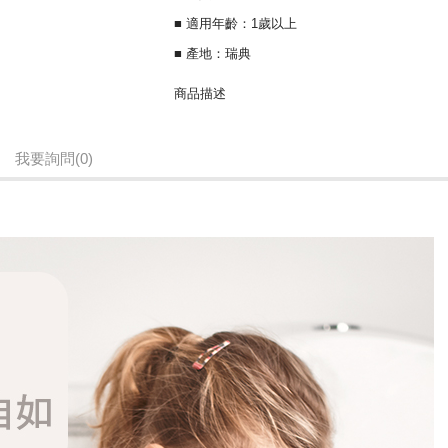
■ 適用年齡：1歲以上
■ 產地：瑞典
商品描述
表面防滑橡膠設計，使用穩固安全
我要詢問
(0)
底部四邊圓角，搭配防滑橡膠條
可當作兒童座椅、如廁輔助凳