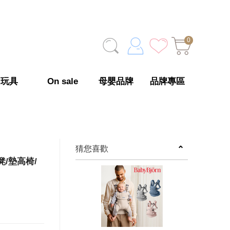
0
玩具
On sale
母嬰品牌
品牌專區
猜您喜歡
凳/墊高椅/