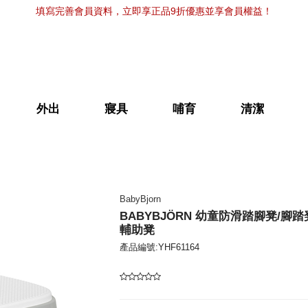
填寫完善會員資料，立即享正品9折優惠並享會員權益！
外出
寢具
哺育
清潔
BabyBjorn
BABYBJÖRN 幼童防滑踏腳凳/腳踏
輔助凳
產品編號:YHF61164