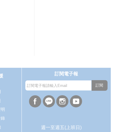
訂閱電子報
援
訂閱
明
題
聲明
登錄
詢
週一至週五(上班日)