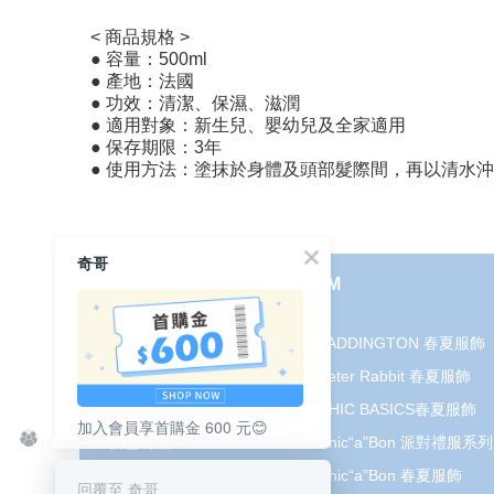
< 商品規格 >
● 容量：500ml
● 產地：法國
● 功效：清潔、保濕、滋潤
● 適用對象：新生兒、嬰幼兒及全家適用
● 保存期限：3年
● 使用方法：塗抹於身體及頭部髮際間，再以清水
奇哥
使用見證
線上DM
哺育用品
2026 PADDINGTON 春夏服飾
清潔護理
2026 Peter Rabbit 春夏服飾
服飾推薦
2026 CHIC BASICS春夏服飾
加入會員享首購金 600 元😊
被毯紡品
2026 Chic“a”Bon 派對禮服系列
推車汽座
2026 Chic“a”Bon 春夏服飾
回覆至 奇哥