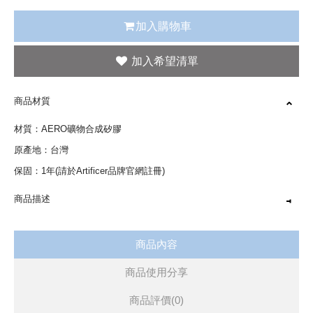
加入購物車
商品材質
材質：AERO礦物合成矽膠
原產地：台灣
保固：1年(請於Artificer品牌官網註冊)
商品描述
透過Artificer Hybrid® 礦物混合技術製成
商品內容
礦物配方含礦物元素及釋放遠紅外線特性
矽膠具有輕巧彈性的特色，日常、運動穿戴皆舒適
商品使用分享
SGS 測試｜歐盟玩具安全標準(EN71)
商品評價(0)
如需較大尺寸L (內圍長20 cm)，請洽客服