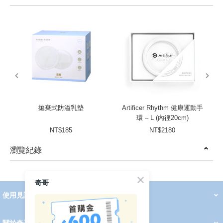
prev
next
拋棄式防溢乳墊
Artificer Rhythm 健康運動手
環 – L (內徑20cm)
NT$185
NT$2180
瀏覽紀錄
prev
next
奇哥
使用見證
線上DM
哺育用品
清潔護理
服飾推薦
被毯紡品
推車汽座
我要分享
2026 PADDINGTON 春夏服飾
2026 Peter Rabbit 春夏服飾
2026 CHIC BASICS春夏服飾
2026 Chic“a”Bon 派對禮服系列
2026 Chic“a”Bon 春夏服飾
媽咪購物指南