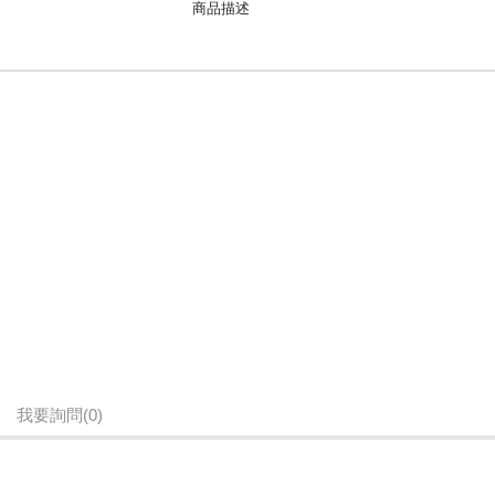
商品描述
10分鐘有效滅菌
99.99%高效滅菌
雙層大空間
我要詢問
(0)