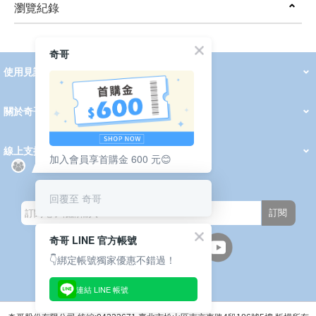
瀏覽紀錄
prev
next
奇哥
使用見證
線上DM
哺育用品
清潔護理
服飾推薦
被毯紡品
推車汽座
我要分享
2026 PADDINGTON 春夏服飾
2026 Peter Rabbit 春夏服飾
2026 CHIC BASICS春夏服飾
2026 Chic“a”Bon 派對禮服系列
2026 Chic“a”Bon 春夏服飾
媽咪購物指南
關於奇哥
會員中心
最新消息
奇哥的故事
品牌經歷
門市據點
育兒資訊站
會員權益說明
我的帳戶
訂單查詢
紅利點數
修改會員資料
活動報名
線上支援
加入會員享首購金 600 元😊
購買說明
常見問題
隱私權聲明
保固卡登錄
保固查詢
訂閱電子報
回覆至 奇哥
訂閱
奇哥 LINE 官方帳號
👇綁定帳號獨家優惠不錯過！
連結 LINE 帳號
週一至週五(上班日)
9:30~12:00 13:00~17:00
●中午12:00-13:00休息●