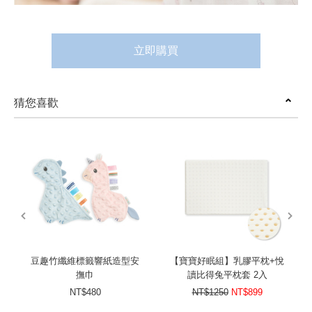
立即購買
猜您喜歡
prev
next
豆趣竹纖維標籤響紙造型安
【寶寶好眠組】乳膠平枕+悅
撫巾
讀比得兔平枕套 2入
NT$480
NT$1250
NT$899