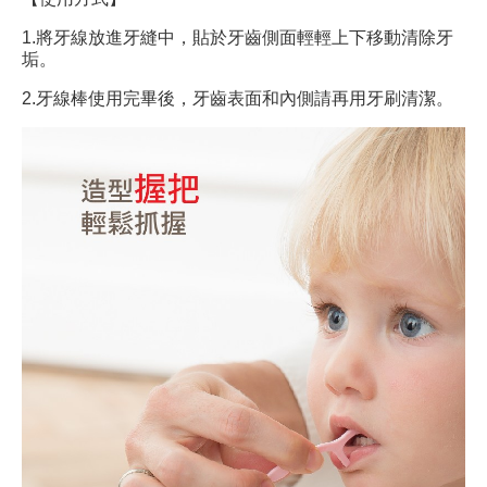
1.將牙線放進牙縫中，貼於牙齒側面輕輕上下移動清除牙
垢。
2.牙線棒使用完畢後，牙齒表面和內側請再用牙刷清潔。