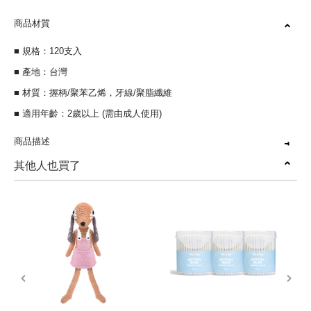
商品材質
■ 規格：120支入
■ 產地：台灣
■ 材質：握柄/聚苯乙烯，牙線/聚脂纖維
■ 適用年齡：2歲以上 (需由成人使用)
商品描述
其他人也買了
罐裝設計，台灣製造
造型握把，輕鬆好抓握
扁線設計，清潔力倍增
圓弧牙弓，不傷害牙齦
prev
next