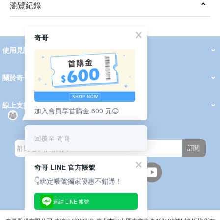
瀏覽紀錄
prev
next
奇哥
使用見證
線上DM
哺育用品
清潔護理
服飾推薦
被毯紡品
推車汽座
我要分享
2026 PADDINGTON 春夏服飾
2026 Peter Rabbit 春夏服飾
2026 CHIC BASICS春夏服飾
2026 Chic“a”Bon 派對禮服系列
2026 Chic“a”Bon 春夏服飾
媽咪購物指南
關於奇哥
會員中心
最新消息
奇哥的故事
品牌經歷
門市據點
育兒資訊站
會員權益說明
我的帳戶
訂單查詢
紅利點數
修改會員資料
活動報名
線上支援
加入會員享首購金 600 元😊
購買說明
常見問題
隱私權聲明
保固卡登錄
保固查詢
訂閱電子報
回覆至 奇哥
訂閱
奇哥 LINE 官方帳號
👇綁定帳號獨家優惠不錯過！
連結 LINE 帳號
週一至週五(上班日)
9:30~12:00 13:00~17:00
●中午12:00-13:00休息●