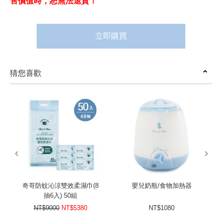
售價值時，恕無法退貨！
立即購買
猜您喜歡
prev
next
奇哥防蚊沁涼雙效柔濕巾(8
嬰兒奶瓶/食物加熱器
抽6入) 50組
NT$9000
NT$5380
NT$1080