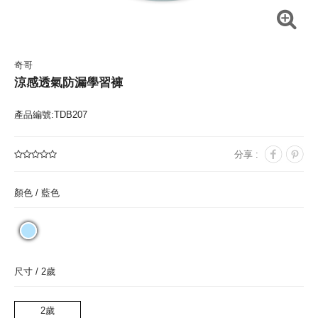
奇哥
涼感透氣防漏學習褲
產品編號:TDB207
分享 :
顏色 /
藍色
尺寸 /
2歲
2歲