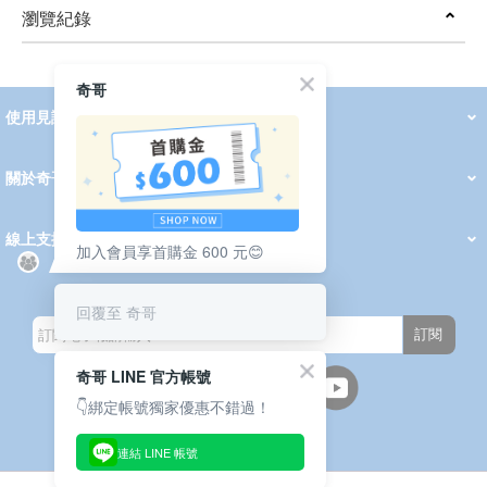
瀏覽紀錄
prev
next
奇哥
使用見證
線上DM
哺育用品
清潔護理
服飾推薦
被毯紡品
推車汽座
我要分享
2026 PADDINGTON 春夏服飾
2026 Peter Rabbit 春夏服飾
2026 CHIC BASICS春夏服飾
2026 Chic“a”Bon 派對禮服系列
2026 Chic“a”Bon 春夏服飾
媽咪購物指南
關於奇哥
會員中心
最新消息
奇哥的故事
品牌經歷
門市據點
育兒資訊站
會員權益說明
我的帳戶
訂單查詢
紅利點數
修改會員資料
活動報名
線上支援
加入會員享首購金 600 元😊
購買說明
常見問題
隱私權聲明
保固卡登錄
保固查詢
訂閱電子報
回覆至 奇哥
訂閱
奇哥 LINE 官方帳號
👇綁定帳號獨家優惠不錯過！
連結 LINE 帳號
週一至週五(上班日)
9:30~12:00 13:00~17:00
●中午12:00-13:00休息●