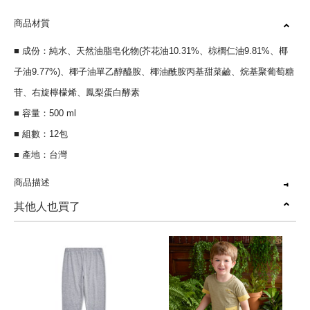
商品材質
■ 成份：純水、天然油脂皂化物(芥花油10.31%、棕櫚仁油9.81%、椰
子油9.77%)、椰子油單乙醇醯胺、椰油酰胺丙基甜菜鹼、烷基聚葡萄糖
苷、右旋檸檬烯、鳳梨蛋白酵素
■ 容量：500 ml
■ 組數：12包
■ 產地：台灣
商品描述
其他人也買了
植物系友善呵護
●純天然配方
●洗淨力加倍
●好沖不殘留