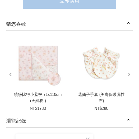
立即購買
猜您喜歡
prev
next
繽紛比得小蓋被 71x110cm
花仙子手套 (美膚保暖彈性
(天絲棉 )
布)
NT$1780
NT$280
瀏覽紀錄
prev
next