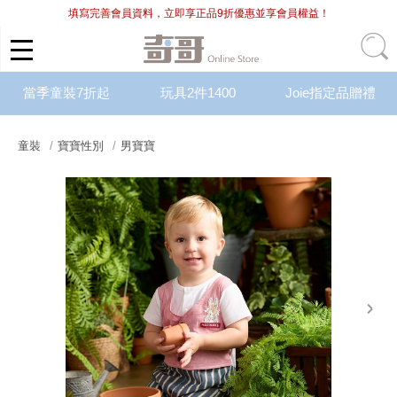
填寫完善會員資料，立即享正品9折優惠並享會員權益！
當季童裝7折起
玩具2件1400
Joie指定品贈禮
童裝
寶寶性別
男寶寶
next