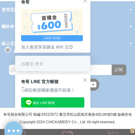
奇哥
使用見證
線上DM
哺育用品
清潔護理
服飾推薦
被毯紡品
推車汽座
我要分享
2026 PADDINGTON 春夏服飾
2026 Peter Rabbit 春夏服飾
2026 CHIC BASICS春夏服飾
2026 Chic“a”Bon 派對禮服系列
2026 Chic“a”Bon 春夏服飾
媽咪購物指南
關於奇哥
會員中心
最新消息
奇哥的故事
品牌經歷
門市據點
育兒資訊站
會員權益說明
我的帳戶
訂單查詢
紅利點數
修改會員資料
活動報名
線上支援
加入會員享首購金 600 元😊
購買說明
常見問題
隱私權聲明
保固卡登錄
保固查詢
訂閱電子報
回覆至 奇哥
訂閱
奇哥 LINE 官方帳號
👇綁定帳號獨家優惠不錯過！
連結 LINE 帳號
週一至週五(上班日)
9:30~12:00 13:00~17:00
●中午12:00-13:00休息●
奇哥股份有限公司 統編:04222671 臺北市松山區南京東路4段186號5樓 版權所有
Copyright 2024 CHICKABIDDY Co ., Ltd. All right reserved.
0