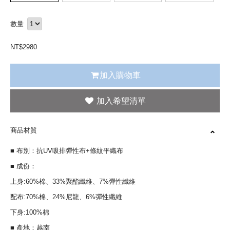
數量
NT$
2980
加入購物車
商品材質
■ 布別：抗UV吸排彈性布+條紋平織布
■ 成份：
上身:60%棉、33%聚酯纖維、7%彈性纖維
配布:70%棉、24%尼龍、6%彈性纖維
下身:100%棉
■ 產地：越南