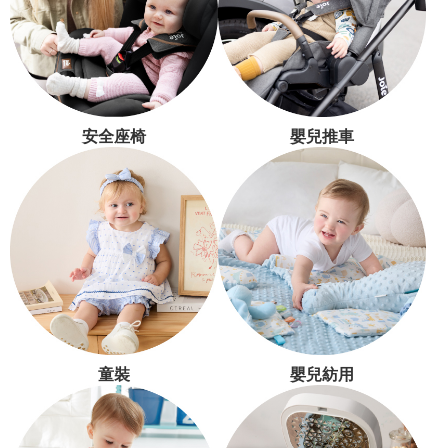
安全座椅
嬰兒推車
童裝
嬰兒紡用