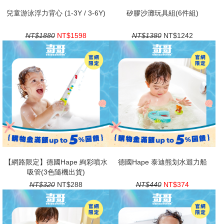
兒童游泳浮力背心 (1-3Y / 3-6Y)
矽膠沙灘玩具組(6件組)
NT$1880
NT$1598
NT$1380
NT$1242
【網路限定】德國Hape 絢彩噴水
德國Hape 泰迪熊划水迴力船
吸管(3色隨機出貨)
NT$320
NT$288
NT$440
NT$374