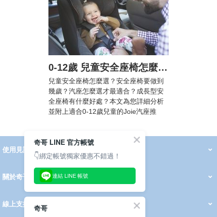
0-12歲 兒童安全座椅怎麼選? 汽車安全座椅法規懶人包，附Joie汽座挑選攻略
兒童安全座椅怎麼選？安全座椅要做到
幾歲？汽座怎麼選才最適合？成長型安
全座椅有什麼好處？本文為您詳細分析
並附上適合0-12歲兒童的Joie汽座推
薦！
奇哥 LINE 官方帳號
使用見證
線上DM
👇綁定帳號獨家優惠不錯過！
哺育用品
清潔護理
服飾推薦
被毯紡品
推車汽座
我要分享
2026 PADDINGTON 春夏服飾
2026 Peter Rabbit 春夏服飾
2026 CHIC BASICS春夏服飾
2026 Chic“a”Bon 派對禮服系列
2026 Chic“a”Bon 春夏服飾
媽咪購物指南
連結 LINE 帳號
關於奇哥
會員中心
最新消息
奇哥的故事
品牌經歷
門市據點
育兒資訊站
會員權益說明
我的帳戶
訂單查詢
紅利點數
修改會員資料
活動報名
線上支援
奇哥