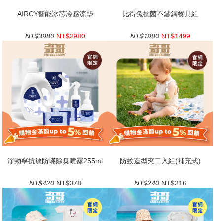
AIRCY智能冰芯冷感涼墊
比得兔抗菌不鏽鋼餐具組
NT$3980
NT$2980
NT$1980
NT$1499
淨勁寧抗敏防蟎除臭噴霧255ml
防蚊造型夾二入組(補充式)
NT$420
NT$378
NT$240
NT$216