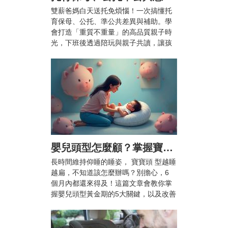
雙薪爸媽白天送托免煩惱！一次搞懂托
育保母、公托、準公共差異與補助。學
會打造「重質不重量」的高品質親子時
光，下班後透過陪玩與親子共讀，讓孩
子快樂成長、爸媽也能安心兼顧工作與
育兒。
嬰兒頭型怎麼顧？掌握寶寶頭型黃金期5大關鍵，顧好漂亮頭型不扁頭！
長時間維持仰睡的睡姿， 寶寶頭 型越睡
越扁，不知道該怎麼辦嗎？別擔心，6
個月內都還來得及！這篇文章會教你掌
握嬰兒頭型黃金期的5大關鍵，以及改善
扁頭的枕頭推薦，幫助 寶寶 睡出自然渾
圓的漂亮頭型。