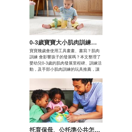
0-3歲寶寶大小肌肉訓練怎麼做？爸媽必知的肌肉發展里程碑與10+款推薦玩具
寶寶幾歲會使用工具畫畫、書寫？肌肉
訓練 會影響孩子的發展嗎？本文整理了
嬰幼兒0-3歲的肌肉發展里程碑、訓練活
動，及手部小肌肉訓練的玩具推薦，讓
兒童在輕鬆愉快的活動中提升手眼協調
能力與專注力！
托育保母、公托準公共怎麼選？雙薪家庭托育攻略與親子陪伴指南