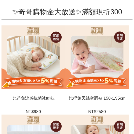
✨奇哥購物金大放送✨滿額現折300
比得兔涼感抗菌冰絲枕
比得兔天絲空調被 150x195cm
NT$980
NT$2580