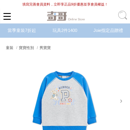
填寫完善會員資料，立即享正品9折優惠並享會員權益！
當季童裝7折起
玩具2件1400
Joie指定品贈禮
童裝
寶寶性別
男寶寶
next