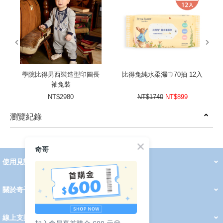
prev
next
學院比得男西裝造型印圖長
比得兔純水柔濕巾70抽 12入
袖兔裝
NT$2980
NT$1740
NT$899
瀏覽紀錄
prev
next
奇哥
使用見證
線上DM
哺育用品
清潔護理
服飾推薦
被毯紡品
推車汽座
我要分享
2026 PADDINGTON 春夏服飾
2026 Peter Rabbit 春夏服飾
2026 CHIC BASICS春夏服飾
2026 Chic“a”Bon 派對禮服系列
2026 Chic“a”Bon 春夏服飾
媽咪購物指南
關於奇哥
會員中心
最新消息
奇哥的故事
品牌經歷
門市據點
育兒資訊站
會員權益說明
我的帳戶
訂單查詢
紅利點數
修改會員資料
活動報名
線上支援