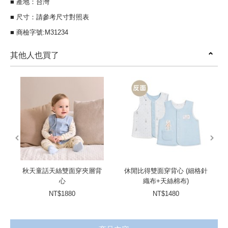
■ 產地：台灣
■ 尺寸：請參考尺寸對照表
■ 商檢字號:M31234
其他人也買了
prev
next
秋天童話天絲雙面穿夾層背
休閒比得雙面穿背心 (細格針
心
織布+天絲棉布)
NT$1880
NT$1480