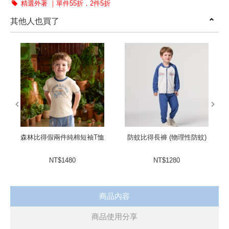
精選外著 ｜單件55折，2件5折
其他人也買了
prev
next
森林比得假兩件純棉短袖T恤
防蚊比得長褲 (物理性防蚊)
NT$1480
NT$1280
商品內容
商品使用分享