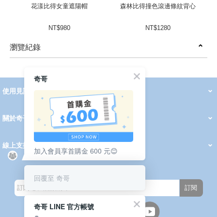
花漾比得女童遮陽帽
森林比得撞色滾邊條紋背心
NT$980
NT$1280
瀏覽紀錄
prev
next
奇哥
使用見證
線上DM
哺育用品
清潔護理
服飾推薦
被毯紡品
推車汽座
我要分享
2026 PADDINGTON 春夏服飾
2026 Peter Rabbit 春夏服飾
2026 CHIC BASICS春夏服飾
2026 Chic“a”Bon 派對禮服系列
2026 Chic“a”Bon 春夏服飾
媽咪購物指南
關於奇哥
會員中心
最新消息
奇哥的故事
品牌經歷
門市據點
育兒資訊站
會員權益說明
我的帳戶
訂單查詢
紅利點數
修改會員資料
活動報名
線上支援
加入會員享首購金 600 元😊
購買說明
常見問題
隱私權聲明
保固卡登錄
保固查詢
訂閱電子報
回覆至 奇哥
訂閱
奇哥 LINE 官方帳號