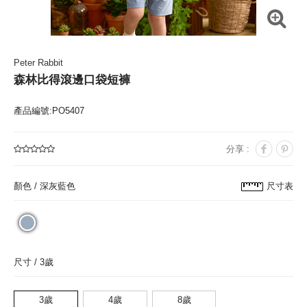
Peter Rabbit
森林比得滾邊口袋短褲
產品編號:PO5407
分享 :
顏色 /
深灰藍色
尺寸表
尺寸 /
3歲
3歲
4歲
8歲